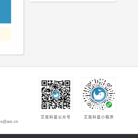
Sigma Journal of
Engineering and Natural
Sciences
DeCarbon
艾思科蓝公众号
艾思科蓝小程序
s@ais.cn