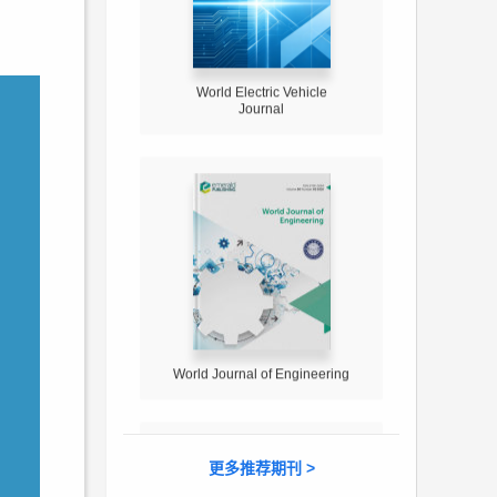
World Electric Vehicle
Journal
World Journal of Engineering
更多推荐期刊 >