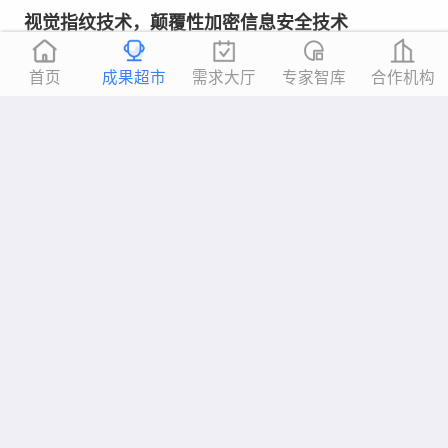
视觉指纹技术，颠覆性加密信息安全技术
所属阶段：
样品试验
首页
成果超市
需求大厅
专家智库
合作机构
合作方式：
技术入股
技术领域：
新一代信息技术
所属地区：
福建省-龙岩市
-
铝车轮垂直行业大模型应用场景
所属阶段：
研究探索
合作方式：
技术交易
技术领域：
新一代信息技术
所属地区：
北京市-北京市
-