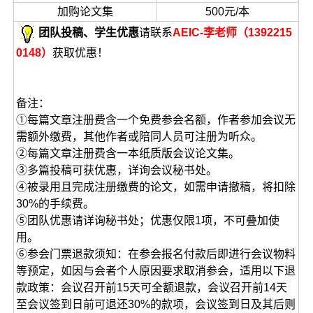
加购论文集
500元/本
团队投稿、学生优惠
请联系
AEIC-李老师（1392215
0148）
获取优惠！
备注：
①每篇文章注册费含一个免费参会名额，作者参加会议无
需额外缴费，其他作者或陪同人员可注册为听众。
②每篇文章注册费含一本纸质版会议论文集。
③多篇投稿可获优惠，详询会议秘书处。
④被录用且完成注册缴费的论文，如需申请撤稿，将扣除
30%的手续费。
⑤团队优惠请详询秘书处；优惠仅限1项，不可叠加使
用。
⑥参会门票退款须知：在参会报名付款后即进行会议物料
等预定，如因与会者个人原因要求取消参会，适用以下退
款政策：会议召开前15天可全额退款，会议召开前14天
至会议签到日前可退还30%的款项，会议签到日及其后则