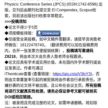
Physics: Conference Series (JPCS) (ISSN:1742-6596) 出
版，见刊后由期刊社提交至 EI Compendex, Scopus检
索，目前该出版社EI检索非常稳定。
>>>投稿须知
◆论文不得少于5页
◆须按模板排版：
◆仅接受全英投稿，如中文稿件需翻译，请提早咨询詹老
师微信：18122478740。（翻译费用可以加在投稿费用
内，合开一张发票方便报销核算），
投稿填写邀请码
Z8218
，将由本次大会负责人詹老师全程跟进。
◆论文应具有学术或实用价值，未在国内外学术期刊或会
议发表过。作者可通过
iThenticate查重 (查重链接：
https://ais.cn/u/V3IvY3
)，否
则由文章重复率引起的被拒搞将由作者自行承担责任。涉
嫌抄袭的论文将不被出版，且公布在会议主页。
所有投稿
将进行文献真实性检测，请务必保证参考文献可被核实
DOI或相应链接。
注：被录用且完成注册的论文，如需申请撤稿，将扣除