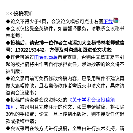
>>>投稿须知
◆论文不得少于4页，会议论文模板可点击右图
下载
；
◆会议仅接受全英稿件，如需翻译服务，请联系会议秘书
林老师；
◆
投稿后，请安排一位作者主动添加大会秘书林老师微信
号：13922153442，方便及时沟通和跟进论文状态;
◆作者可通过
IThenticate
自费查重，否则由文章重复率引
起的被拒搞将由作者自行承担责任，涉嫌抄袭的论文将不
被出版；
◆论文录用前可免费修改终稿内容，已录用稿件不建议再
做大篇幅修改，且若需修改作者需提交申请文件，具体请
咨询会议秘书；
◆投稿前请查看会议资料处的
《关于学术会议投稿须
知》
，被录用且完成注册的论文，如需申请撤稿，将扣除
30%的手续费；论文一旦上传到出版社，则不接受任何退
款或撤稿申请；
◆会议采用在线方式进行投稿，全程由进行技术支持，请