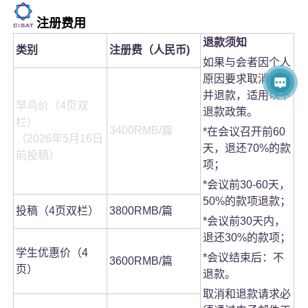
注册费用
退款须知
类别
注册费（人民币)
如果与会者因个人
原因要求取消会议
并退款，适用以下
早鸟价（4页双
退款政策。
栏）
3400RMB/篇
*在会议召开前60
（2026年5月16日
天，退还70%的款
前投稿）
项；
*会议前30-60天，
50%的款项退款；
投稿（4页双栏）
3800RMB/篇
*会议前30天内，
退还30%的款项；
学生优惠价（4
*会议结束后：不
3600RMB/篇
页）
退款。
取消和退款请求必