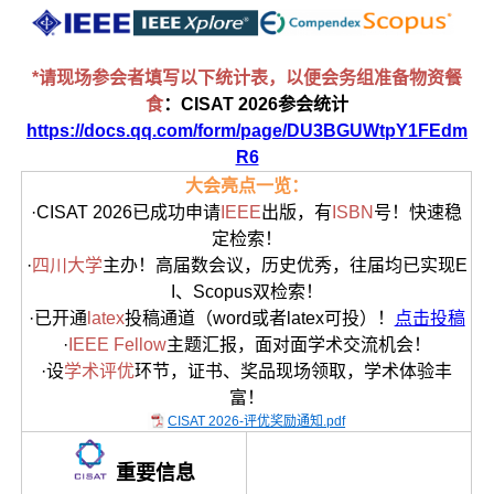
*请现场参会者填写以下统计表，以便会务组准备物资餐
食
：CISAT 2026参会统计
https://docs.qq.com/form/page/DU3BGUWtpY1FEdm
R6
大会亮点一览：
·CISAT 2026已成功申请
IEEE
出版，有
ISBN
号！快速稳
定检索！
·
四川大学
主办！高届数会议，历史优秀，往届均已实现E
I、Scopus双检索！
·已开通
latex
投稿通道（word或者latex可投）！
点击投稿
·
IEEE Fellow
主题汇报，面对面学术交流机会！
·设
学术评优
环节，证书、奖品现场领取，学术体验丰
富！
CISAT 2026-评优奖励通知.pdf
重要信息