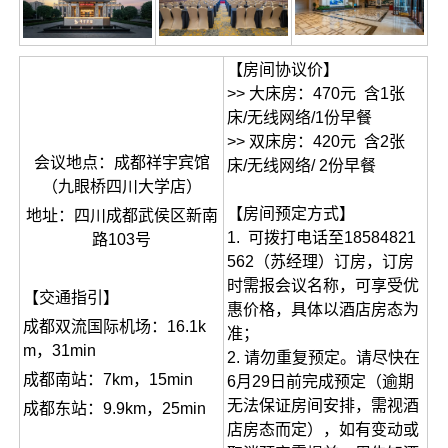
【房间协议价】
>> 大床房：470元 含1张
床/无线网络/1份早餐
>> 双床房：420元 含2张
会议地点：成都祥宇宾馆
床/无线网络/ 2份早餐
（九眼桥四川大学店）
【房间预定方式】
地址：四川成都武侯区新南
1. 可拨打电话至18584821
路103号
562（苏经理）订房，订房
时需报会议名称，可享受优
【交通指引】
惠价格，具体以酒店房态为
成都双流国际机场：16.1k
准；
m，31min
2. 请勿重复预定。请尽快在
成都南站：7km，15min
6月29日前完成预定（逾期
无法保证房间安排，需视酒
成都东站：9.9km，25min
店房态而定），如有变动或