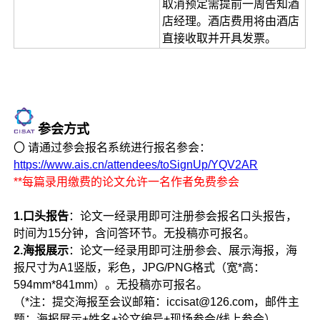
取消预定需提前一周告知酒
店经理。酒店费用将由酒店
直接收取并开具发票。
参会方式
〇 请通过参会报名系统进行报名参会：
https://www.ais.cn/attendees/toSignUp/YQV2AR
**每篇录用缴费的论文允许一名作者免费参会
1.口头报告
：论文一经录用即可注册参会报名口头报告，
时间为15分钟，含问答环节。无投稿亦可报名。
2.海报展示
：论文一经录用即可注册参会、展示海报，海
报尺寸为A1竖版，彩色，JPG/PNG格式（宽*高：
594mm*841mm）。无投稿亦可报名。
（*注：提交海报至会议邮箱：iccisat@126.com，邮件主
题：海报展示+姓名+论文编号+现场参会/线上参会）