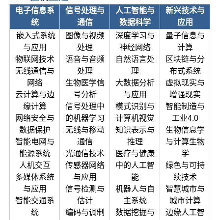
电子信息系
信号处
理与
人工智能与
新兴技术与
统
通信
数据科学
应用
嵌入式系统
图像与视频
深度学习与
量子信息与
与应用
处理
神经网络
计算
物联网技术
语音与音频
自然语言处
区块链与分
无线通信与
处理
理
布式系统
网络
生物医学信
大数据分析
虚拟现实与
云计算与边
号分析
与应用
增强现实
缘计算
信号处理中
模式识别与
智能制造与
网络安全与
的机器学习
计算机视觉
工业4.0
数据保护
无线与移动
知识表示与
生物信息学
智能电网与
通信
推理
与计算生物
能源系统
光通信技术
医疗与健康
学
人机交互
传感器网络
中的人工智
绿色与可持
多媒体系统
与应用
能
续技术
与应用
信号检测与
机器人与自
智慧城市与
智能交通系
估计
主系统
城市计算
统
编码与调制
数据挖掘与
边缘人工智