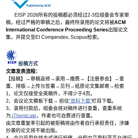
EISP 2026所有的投稿都必须经过2-3位组委会专家审
稿，经过严格的审稿之后，最终所录用的论文将被
ACM
International Conference Proceeding Series
出版论文
集，并提交至EI Compendex, Scopus检索。
投稿方式
文章发表流程：
【投稿】→审稿返修→录用→缴费→【注册参会】→查
重、排版→上传与签署→见刊→纸质论文集邮寄→检索
1、论文仅接受全英稿件，不得少于4页。
2、会议论文模板下载→ 前往
“资料下载”
栏目下载。
3、录用付款后，组委会将对稿件进行查重，查重系统
为
iThenticate
，作者也可自费进行查重。
由文章重复率引起的被拒稿将由作者自行承担责任，涉嫌
抄袭的论文将不被出版。
4、会议采用在线方式进行投稿，全程由艾思科蓝平台进行