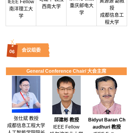
黄源源 副教
IEEE Fellow
重庆邮电大
西南大学
授
南洋理工大
学
成都信息工
学
程大学
会议组委
0
6
General Conference Chair/ 大会主席
张仕斌 教授
邱建彬 教授
Bidyut Baran Ch
成都信息工程大学
IEEE Fellow
audhuri 教授
人工智能学院院长