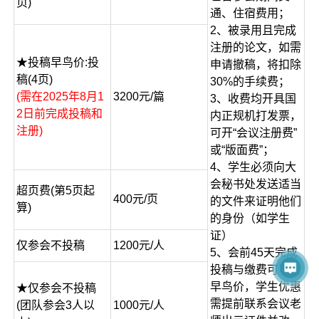
页)
通、住宿费用；
2、被录用且完成
注册的论文，如需
★投稿早鸟价:投
申请撤稿，将扣除
稿(4页)
30%的手续费；
(需在2025年8月1
3200元/篇
3、收费均开具国
2日前完成投稿和
内正规机打发票，
注册)
可开“会议注册费”
或“版面费”；
4、学生必须向大
会秘书处发送适当
超页费(第5页起
400元/页
的文件来证明他们
算)
的身份（如学生
证）
仅参会不投稿
1200元/人
5、会前45天完成
投稿与缴费可享受
早鸟价，学生优惠
★仅参会不投稿
需提前联系会议老
(团队参会3人以
1000元/人