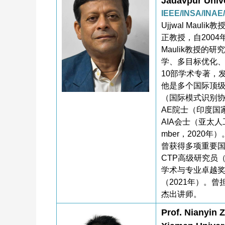
Jadavpur Unive
IEEE/INSA/IN
Ujjwal Maul
正教授，自200
Maulik教授
学、多目标优化
10部学术专著，
他是多个国际顶级学
（国际模式识别协会
AE院士（印度国家
AIA会士（亚太人工
mber，2020年）
曾获得多项重要国际
CTP高级研究员（
学术与专业卓越奖（2
（2021年）。曾
杰出讲师。
Prof. Nianyin 