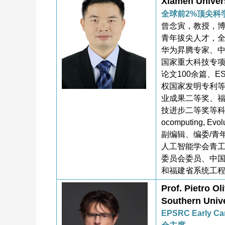
Xiamen Uni
全球前2%顶尖科
曾念寅，教授，博
青年拔尖人才，全
华为昇腾专家、
国家重大科技专项
论文100余篇、E
权国家发明专利等
业成果二等奖、
技进步二等奖等科技奖励。担
ocomputing, 
副编辑、编委/青
人工智能学会青
委员会委员、中
和福建省系统工
Prof. Pietro Ol
Southern Uni
EPSRC Early 