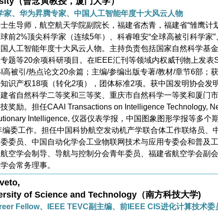
versity（曾念寅教授，厦门大学
）
学家、华为昇腾专家、中国人工智能年度十大风云人物
士生导师，航空航天学院副院长，福建省杰青，福建省“雏鹰计划
球前2%顶尖科学家（连续5年）、科睿唯安“全球高被引科学家”
中国人工智能年度十大风云人物。主持负责包括国家自然科学基
专题等20余项科研项目。在IEEE汇刊等领域内权威刊物上发表S
SI高被引/热点论文20余篇；主编/参编出版专著/教材/章节6部；
知识产权18项（转化2项），团体标准2项。获中国发明协会发
福建省自然科学二等奖和三等奖、重庆市自然科学一等奖和厦门
任CAAI Transactions on Intelligence Technology, Ne
Evolutionary Intelligence, 仪器仪表学报，中国图象图形学报等多个
年编委工作。担任中国科协航空发动机产学联合体工作联络员、
工委委员、中国自动化学会工业物联网技术与应用专委会和普及
国航空学会制导、导航与控制分会青年委员、福建省航空学会副
程学会常务理事。
iveto,
versity of Science and Technology（南方科技大学)
Career Fellow、IEEE TEVC副主编、前IEEE CIS进化计算技术委