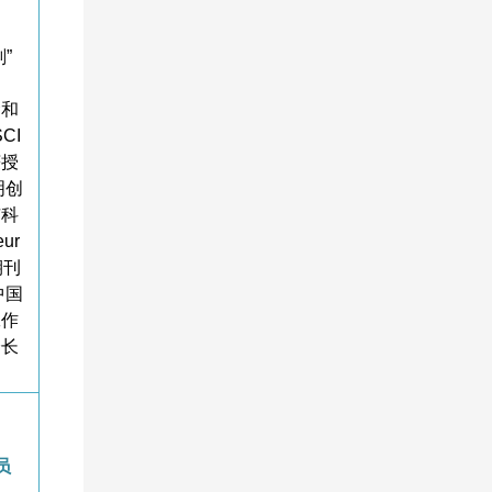
”
、
金和
CI
获授
明创
市科
ur
期刊
中国
工作
会长
员