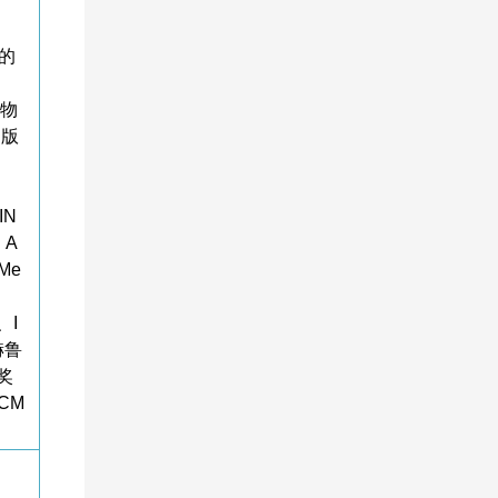
系的
生物
出版
IN
、A
Me
、I
赫鲁
奖
CM