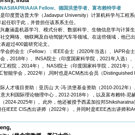
rsity, India
AE/NASI/IAPR/AAIA Fellow、德国洪堡学者、富布赖特学者
ik教授是印度贾达普大学（Jadavpur University）计算机科学与工程
4年起任职于此，并曾担任该系系主任。
的研究兴趣涵盖机器学习、模式分析、数据科学、生物信息学与计算
、社交网络、物联网及自动驾驶汽车等领域。在这些领域，他已
发表超过400篇研究论文。
会的会士（Fellow）：IEEE会士（2020年当选）、IAPR会士
，2018年）、INSA院士（印度国家科学院，2021年入选）、
工程院，2014年）、NASI院士（印度国家科学院，2021年）
智能学会，2022年）,同时也是ACM杰出会员（Distinguished 
。
人才项目资助：亚历山 大·冯·洪堡基金资助（2010-2012年）
意大利国际理论物理中心，2012-2018年），以及富布赖特-尼
024-2025年）。此外，他还被授予西孟加拉邦Shiksharatna
担任IEEE CIS杰出讲师（2022年），并同时是IEEE杰出讲师和A
Zeng,