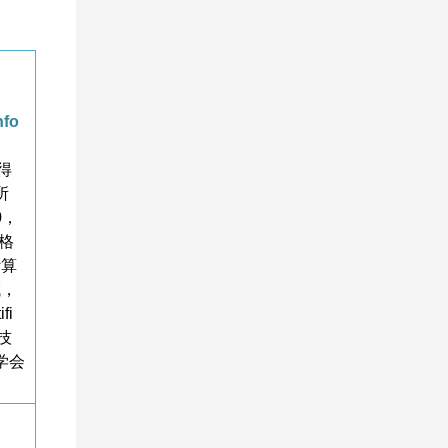
fo
奖得
所
0，
格
计算
域，
fi
技
学会