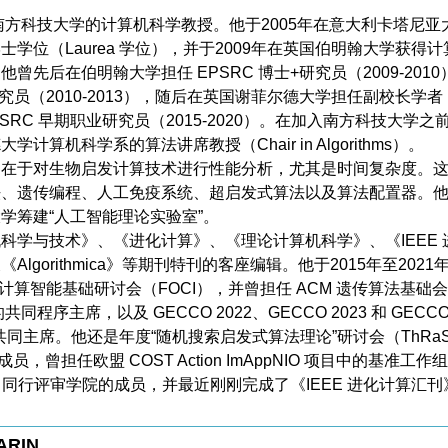
veto 是南方科技大学的计算机科学教授。他于2005年在意大利卡塔尼亚
学位（Laurea 学位），并于2009年在英国伯明翰大学获得计
曾先后在伯明翰大学担任 EPSRC 博士+研究员（2009-2010
研究员（2010-2013），随后在英国谢菲尔德大学担任副校长学者
 EPSRC 早期职业研究员（2015-2020）。在加入南方科技大学之
计算机科学系的算法讲席教授（Chair in Algorithms）。
趣在于对生物启发计算技术进行性能分析，尤其是时间复杂度。
法、遗传编程、人工免疫系统、超启发式算法以及算法配置器。
学筹建“人工智能理论实验室”。
科学与技术》、《进化计算》、《理论计算机科学》、《IEEE 
lgorithmica》等期刊特刊的客座编辑。他于2015年至2021
E 计算智能基础研讨会（FOCI），并曾担任 ACM 遗传算法基础
的共同程序主席，以及 GECCO 2022、GECCO 2023 和 GECCO
坛共同主席。他还是年度“随机搜索启发式算法理论”研讨会（ThRa
，曾担任欧盟 COST Action ImAppNIO 项目中的基准工作
C 同行评审学院的成员，并最近刚刚完成了《IEEE 进化计算汇刊
MARIN