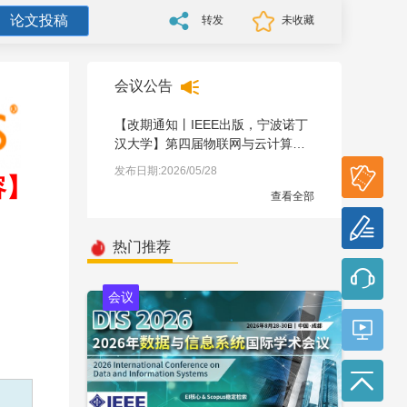
论文投稿
转发
未收藏
会议公告
【改期通知丨IEEE出版，宁波诺丁
汉大学】第四届物联网与云计算技
术国际学术会议（IoTCCT 2026）
参会
发布日期:2026/05/28
容】
报名
查看全部
论文
投稿
热门推荐
会议