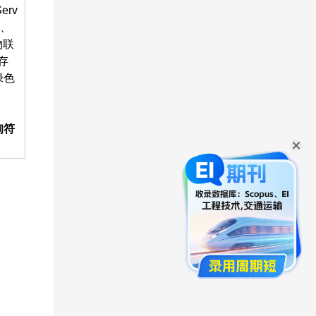
rv
全、
物联
存
绿色
询符