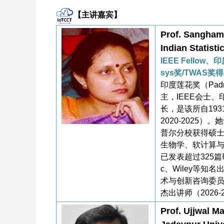
【主讲嘉宾】
Prof. Sangham
Indian Statistic
IEEE Fellow、
sys奖/TWAS奖
印度莲花奖（Padma 
主，IEEE会士
长，是该所自193
2020-202
普尔分校获得硕
生物学、软计算
已发表超过325篇研究
c、Wiley等知
术与创新咨询委员会
杰出讲师（2026-
Prof. Ujjwal Ma