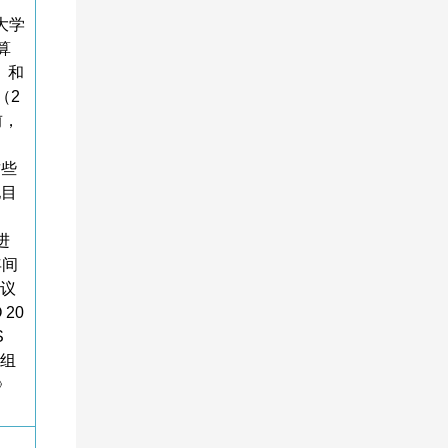
大学
算
）和
（2
前，
这些
他目
进
年间
会议
 20
S
组组
》