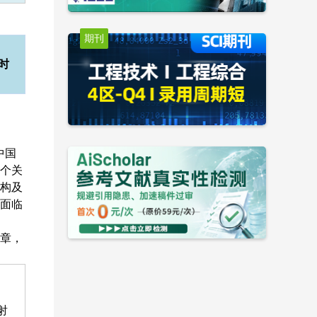
期刊
时
中国
个关
构及
面临
章，
射