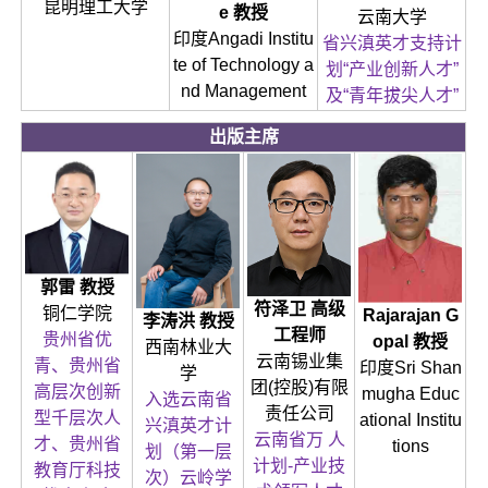
昆明理工大学
e 教授
云南大学
印度Angadi Institu
省兴滇英才支持计
te of Technology a
划“产业创新人才”
nd Management
及“青年拔尖人才”
出版主席
郭雷 教授
符泽卫 高级
铜仁学院
Rajarajan G
李涛洪 教授
工程师
贵州省优
opal 教授
西南林业大
云南锡业集
青、贵州省
印度Sri Shan
学
团(控股)有限
高层次创新
mugha Educ
入选云南省
责任公司
型千层次人
ational Institu
兴滇英才计
云南省万 人
才、贵州省
tions
划（第一层
计划-产业技
教育厅科技
次）云岭学