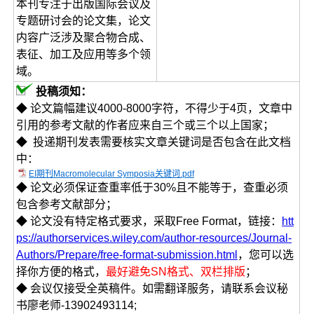
本刊专注于出版国际会议及
专题研讨会的论文集，论文
内容广泛涉及聚合物合成、
表征、加工及应用等多个领
域。
投稿须知：
◆ 论文篇幅建议4000-8000字符，不得少于4页，文章中
引用的参考文献的作者应来自三个或三个以上国家；
◆ 投递期刊发表需要核实文章关键词是否包含在此文档
中：
EI期刊Macromolecular Symposia关键词.pdf
◆ 论文必须保证查重率低于30%且不能等于，查重必须
包含参考文献部分；
◆ 论文没有特定格式要求，采取Free Format，链接：
htt
ps://authorservices.wiley.com/author-resources/Journal-
Authors/Prepare/free-format-submission.html
，您可以选
择你方便的格式，
最好避免SN格式、双栏排版
；
◆ 会议仅接受全英稿件。如需翻译服务，请联系会议秘
书廖老师-13902493114;