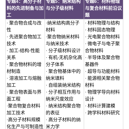
专题4：高分子材
专题5：纳米结构
专题6：材料物理
料的先进制备与加
与分子级材料
与复合材料前沿议
工
题
· 聚合物合成与改
·纳米结构高分子
· 材料物理与结构
性
材料
· 材料固态物理
· 先进聚合物加工
·聚合物纳米材料
· 光电聚合物材料
技术
与纳米技术
· 微电子与电子聚
· 加工-结构-性能
· 分子级材料设计
合物材料
关系
· 有机-无机杂化高
· 半导体及聚合物
· 聚合物材料的增
分子体系
基器件
材制造
· 聚合物基体中的
· 超导与功能材料
· 溶液加工与熔融
纳米填料
· 能源相关聚合物
加工
· 自组装纳米结构
材料
· 聚合物表面与界
· 分子相互作用与
· 物理学导向材料
面工程
纳米尺度效应
设计
·聚合物复合材料
· 纳米结构聚合物
· 材料计算建模
加工技术
的表征
· 跨学科材料研究
·高分子材料规模
· 高分子材料的纳
化生产与可制造性
米力学