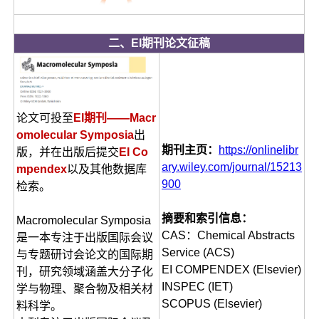
二、EI期刊论文征稿
论文可投至
EI期刊——Macr
omolecular Symposia
出
期刊主页：
https://onlinelibr
版，并在出版后提交
EI Co
ary.wiley.com/journal/15213
mpendex
以及其他数据库
900
检索。
摘要和索引信息：
Macromolecular Symposia
CAS：Chemical Abstracts
是一本专注于出版国际会议
Service (ACS)
与专题研讨会论文的国际期
EI COMPENDEX (Elsevier)
刊，研究领域涵盖大分子化
INSPEC (IET)
学与物理、聚合物及相关材
SCOPUS (Elsevier)
料科学。