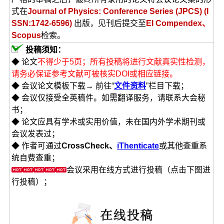
式在
J
ournal of Physics: Conference Series (JPCS) (I
SSN:1742-6596)
出版，见刊后提交至
EI Compendex、
Scopus
检索。
投稿须知：
◆ 论文
不得少于5页；所有投稿将进行文献真实性检测，
请务必保证参考文献可被核实DOI或相应链接。
◆ 会议论文模板下载→ 前往“
文件资料
”栏目下载；
◆ 会议仅接受全英稿件。如需翻译服务，请联系大会秘
书；
◆ 论文应具有学术或实用价值，未在国内外学术期刊或
会议发表过；
◆ 作者可通过
CrossCheck、
iThenticate
或其他查重系
统自费查重；
会议采用在线方式进行投稿（点击下图进
行投稿）；