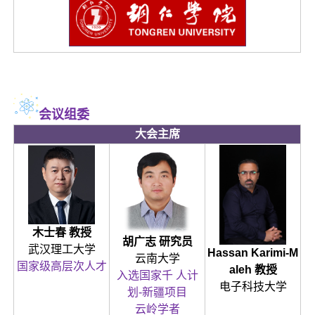
会议组委
大会主席
木士春 教授
胡广志 研究员
武汉理工大学
Hassan Karimi-M
云南大学
国家级高层次人才
aleh 教授
入选国家千 人计
电子科技大学
划-新疆项目
云岭学者