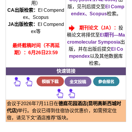
用）
版，见刊后提交至
EI Comp
CA出版检索：
EI Compend
endex、Scopus
检索。
ex、Scopus
JA出版检索：
EI Compend
期刊论文（JA）：
投
ex等
稿论文将择优至
EI期刊—Ma
cromolecular Symposia
出
最终截稿时间（不再延
版，并在出版后提交
EI Co
期）：6月26日23:59
mpendex
以及其他数据库
检索。
快速链接
会议于2026年7月11日在
德庭花园酒店(昆明高新西城时
代店)
举行。会议已得到住宿协议优惠价，如需预定住
宿，请见下文“酒店推荐”版块。