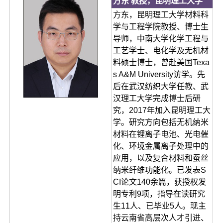
方东 教授，昆明理工大学
方东，昆明理工大学材料科
学与工程学院教授、博士生
导师，中南大学化学工程与
工艺学士、电化学及无机材
料硕士博士，曾赴美国Texa
s A&M University访学。先
后在武汉纺织大学任教、武
汉理工大学完成博士后研
究，2017年加入昆明理工大
学。研究方向包括无机纳米
材料在锂离子电池、光电催
化、环境金属离子处理中的
应用，以及复合材料和蚕丝
纳米纤维功能化。已发表S
CI论文140余篇，获授权发
明专利9项，指导在读研究
生11人、已毕业5人。现主
持云南省高层次人才引进、