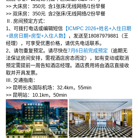
>> 大床房：350元 含1张床/无线网络/1份早餐
>> 双床房：350元 含2张床/无线网络/2份早餐
Ⅱ. 房间预定方式：
1、可拨打电话或编辑短信
【ICMPC 2026+姓名+入住日期
+退房日期+房型+入住人数】
，发送至18087979881（王
经理），可享受优惠价格，请优先电话联系。
2、请勿重复预定。请尽快在
7月6日前完成预定
（逾期无
法保证房间安排，需视酒店房态而定），如有变动或取消
预定需提前一周告知酒店经理。酒店费用将由酒店直接收
取并开具发票。
Ⅲ. 交通指南：
>> 昆明长水国际机场：32.4km，55min
>> 昆明站：10.1km，50min