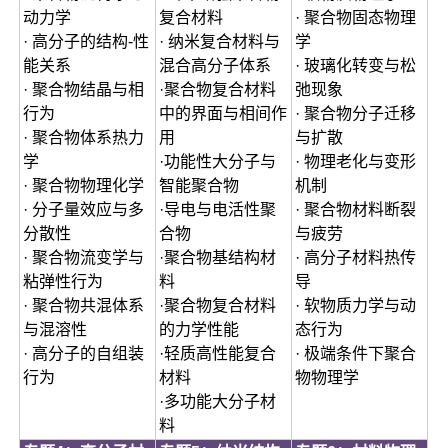
动力学
复合材料
· 聚合物固态物理
· 高分子的结构-性
· 纳米复合材料与
学
能关系
混合高分子体系
· 玻璃化转变与松
· 聚合物结晶与相
·聚合物复合材料
弛现象
行为
中的界面与相间作
· 聚合物分子迁移
· 聚合物体系热力
用
与扩散
学
·功能性大分子与
· 物理老化与变形
· 聚合物物理化学
智能聚合物
机制
· 分子量效应与多
·导电与电活性聚
· 聚合物材料断裂
分散性
合物
与疲劳
· 聚合物流变学与
·聚合物基结构材
· 高分子材料热传
粘弹性行为
料
导
· 聚合物共混体系
·聚合物复合材料
· 软物质力学与动
与混溶性
的力学性能
态行为
· 高分子的自组装
·轻质高性能复合
· 极端条件下聚合
行为
材料
物物理学
·多功能大分子材
料