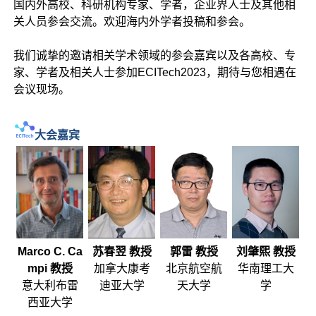
国内外高校、科研机构专家、学者，企业界人士及其他相
关人员参会交流。欢迎海内外学者投稿和参会。
我们诚挚的邀请相关学术领域的参会嘉宾以及各高校、专
家、学者及相关人士参加ECITech2023，期待与您相遇在
会议现场。
大会嘉
宾
Marco C. Ca
苏春翌 教授
郭雷 教授
刘肇熙 教授
mpi 教授
加拿大康考
北京航空航
华南理工大
意大利布雷
迪亚大学
天大学
学
西亚大学