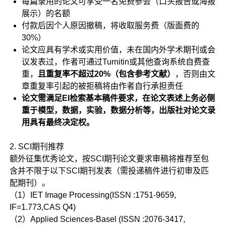
每篇录用的论文可享受一名免费参会（口头报告或海报
展示）的名额
付款后因个人原因撤稿，将收取服务费（版面费的
30%）
论文应具有学术或实用价值，未在国内外学术期刊或会
议发表过，作者可通过Turnitin或其他查询系统自费查
重，
且重复率不超过20%（包含参考文献）
，否则由文
章重复率引起的被拒稿将由作者自行承担责任
论文需满足EI检索基本稿件要求，在论文表述上务必侧
重于模型，数据，实验，数据分析等，出版社对论文录
用具有最终决定权。
2. SCI期刊推荐
额外征集优秀论文，按SCI期刊论文要求审稿将推荐至包
含并不限于以下SCI期刊发表（需投递稿件进行初审及匹
配期刊）。
（1）IET Image Processing(ISSN :1751-9659,
IF=1.773,CAS Q4)
（2）Applied Sciences-Basel (ISSN :2076-3417,