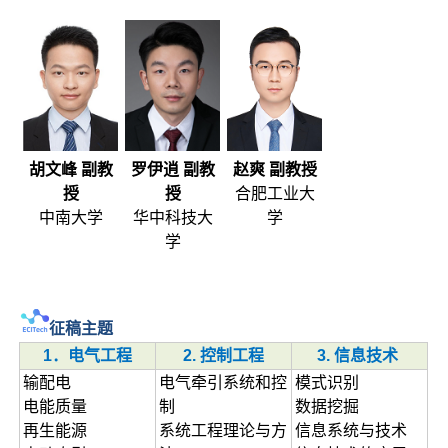
胡文峰 副教
罗伊逍 副教
赵爽 副教授
授
授
合肥工业大
中南大学
华中科技大
学
学
征稿主题
1．电气工程
2. 控制工程
3. 信息技术
输配电
电气牵引系统和控
模式识别
电能质量
制
数据挖掘
再生能源
系统工程理论与方
信息系统与技术