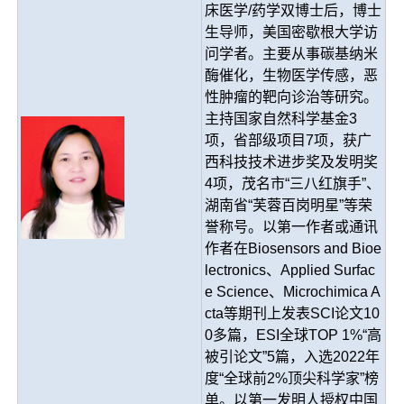
床医学/药学双博士后，博士
生导师，美国密歇根大学访
问学者。主要从事碳基纳米
酶催化，生物医学传感，恶
性肿瘤的靶向诊治等研究。
主持国家自然科学基金3
项，省部级项目7项，获广
西科技技术进步奖及发明奖
4项，茂名市“三八红旗手”、
湖南省“芙蓉百岗明星”等荣
誉称号。以第一作者或通讯
作者在Biosensors and Bioe
lectronics、Applied Surfac
e Science、Microchimica A
cta等期刊上发表SCI论文10
0多篇，ESI全球TOP 1%“高
被引论文”5篇，入选2022年
度“全球前2%顶尖科学家”榜
单。以第一发明人授权中国