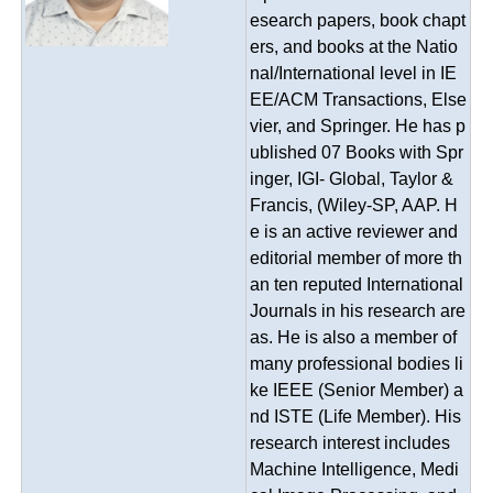
esearch papers, book chapt
ers, and books at the Natio
nal/International level in IE
EE/ACM Transactions, Else
vier, and Springer. He has p
ublished 07 Books with Spr
inger, IGI- Global, Taylor &
Francis, (Wiley-SP, AAP. H
e is an active reviewer and
editorial member of more th
an ten reputed International
Journals in his research are
as. He is also a member of
many professional bodies li
ke IEEE (Senior Member) a
nd ISTE (Life Member). His
research interest includes
Machine Intelligence, Medi