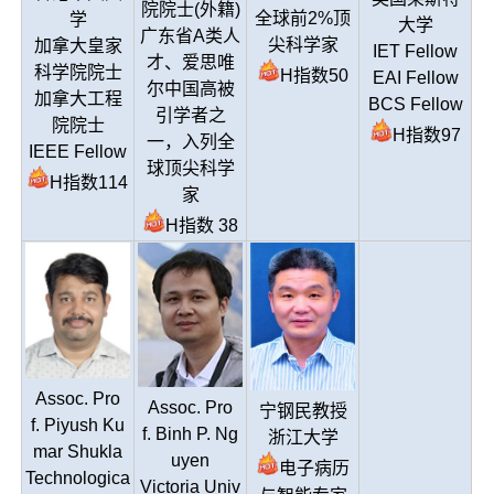
院院士(外籍)
全球前2%顶
学
大学
广东省A类人
尖科学家
加拿大皇家
IET Fellow
才、爱思唯
科学院院士
H指数50
EAI Fellow
尔中国高被
加拿大工程
BCS Fellow
引学者之
院院士
H指数97
一，入列全
IEEE Fellow
球顶尖科学
H指数114
家
H指数 38
Assoc. Pro
Assoc. Pro
宁钢民教授
f. Piyush Ku
f. Binh P. Ng
浙江大学
mar Shukla
uyen
电子病历
Technologica
Victoria Univ