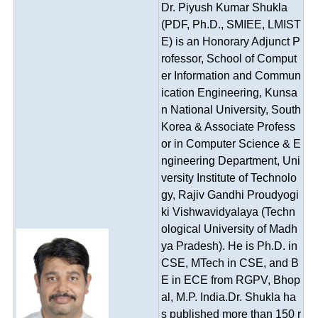
Dr. Piyush Kumar Shukla
(PDF, Ph.D., SMIEE, LMIST
E) is an Honorary Adjunct P
rofessor, School of Comput
er Information and Commun
ication Engineering, Kunsa
n National University, South
Korea & Associate Profess
or in Computer Science & E
ngineering Department, Uni
versity Institute of Technolo
gy, Rajiv Gandhi Proudyogi
ki Vishwavidyalaya (Techn
ological University of Madh
ya Pradesh). He is Ph.D. in
CSE, MTech in CSE, and B
E in ECE from RGPV, Bhop
al, M.P. India.Dr. Shukla ha
s published more than 150 r