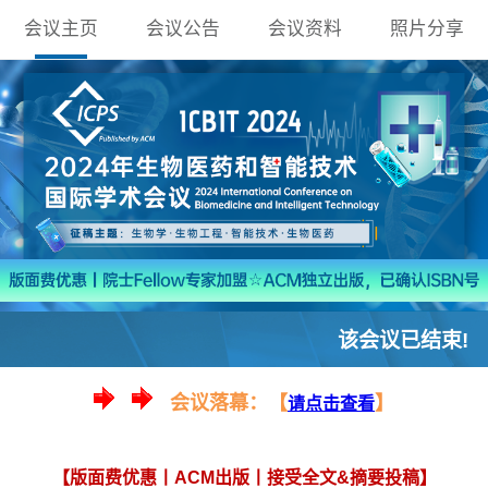
会议主页
会议公告
会议资料
照片分享
该会议已结束!
会议落幕：【
】
请点击查看
【版面费优惠丨ACM出版丨接受全文&摘要投稿】