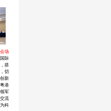
分会场
聚国际
动，搭
，切
创新
粤港
领军
交流
为科