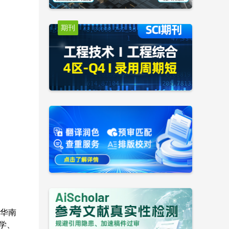
期刊
华南
学、