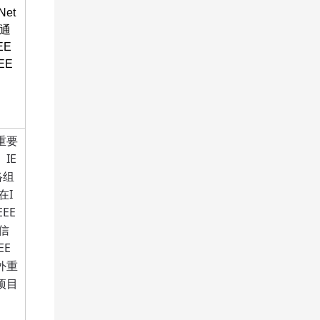
Net
E通
EE
EE
重要
IE
络组
在I
EE
信
EE
外重
项目