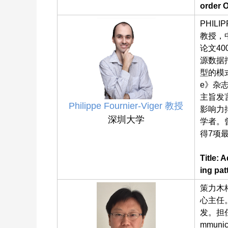
order 
PHIL
教授，
论文40
源数据
型的模式
e》杂志的
主旨发
Philippe Fournier-Viger
教授
影响力
深圳大学
学者。
得7项
Title: 
ing pat
策力木格
心主任
发。担任多
mmunica