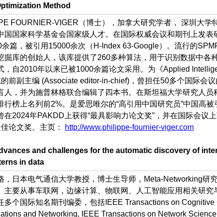
Optimization Method
IPPE FOURNIER-VIGER（博士），加拿大研究学者， 深圳大学
中国国家科学基金会国家级人才。在国际权威会议和期刊上发表
0余篇，被引用15000余次（H-Index 63-Google）。流行的SPM
挖掘库的创始人，该库提供了260多种算法，用于识别数据中各
，自2010年以来已被1000余篇论文采用。为《Applied Intellige
前副主编 (Associate editor-in-chief)，曾担任50多个国际会
言人，并为施普林格联合编辑了四本书。在斯坦福大学研究人员
排行榜上名列前2%。是爱思唯尔的“高引用中国研究员”中国高被
曾在2024年PAKDD上获得“最具影响力论文奖”，并在国际会议
最佳论文奖。主页：
http://www.philippe-fournier-viger.com
Advances and challenges for the automatic discovery of inte
terns in data
，日本电气通信大学教授，博士生导师，Meta-Networking研
。主要从事车联网，边缘计算、物联网、人工智能应用相关研究
个国际知名期刊编委，包括IEEE Transactions on Cognitive 
tions and Networking, IEEE Transactions on Network Science