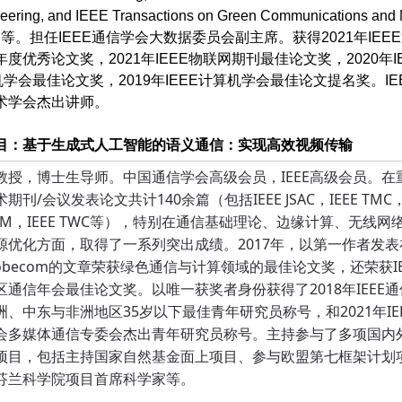
eering, and IEEE Transactions on Green Communications and 
ing等。担任IEEE通信学会大数据委员会副主席。获得2021年IEE
度优秀论文奖，2021年IEEE物联网期刊最佳论文奖，2020年I
学会最佳论文奖，2019年IEEE计算机学会最佳论文提名奖。IE
术学会杰出讲师。
目：基于生成式人工智能的语义通信：实现高效视频传输
教授，博士生导师。中国通信学会高级会员，IEEE高级会员。在
期刊/会议发表论文共计140余篇（包括IEEE JSAC，IEEE TMC， 
COM，IEEE TWC等），特别在通信基础理论、边缘计算、无线网
源优化方面，取得了一系列突出成绩。2017年，以第一作者发表
Globecom的文章荣获绿色通信与计算领域的最佳论文奖，还荣获IE
区通信年会最佳论文奖。以唯一获奖者身份获得了2018年IEEE通
洲、中东与非洲地区35岁以下最佳青年研究员称号，和2021年IE
会多媒体通信专委会杰出青年研究员称号。主持参与了多项国内
项目，包括主持国家自然基金面上项目、参与欧盟第七框架计划
芬兰科学院项目首席科学家等。