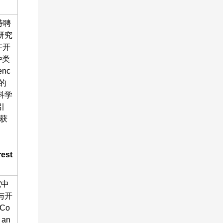
特聘
研究
F开
种类
nc
议的
科学
引
上获
rest
究中
与开
Co
 an