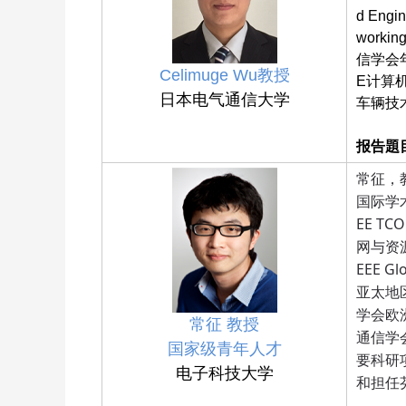
d Engin
work
信学会年
Celimuge Wu教授
E计算机
日本电气通信大学
车辆技
报告題
常征，
国际学术
EE T
网与资
EEE 
亚太地
学会欧
常征
教授
通信学
国家级青年人才
要科研
电子科技大学
和担任