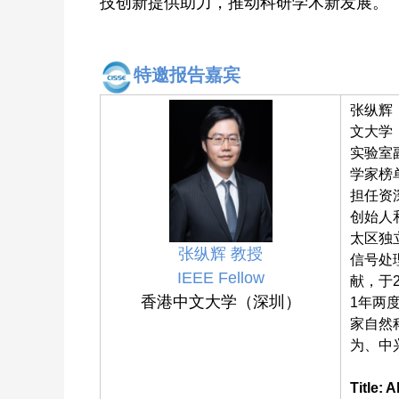
技创新提供助力，推动科研学术新发展。
特邀
报告嘉宾
张纵辉，
文大学
实验室
学家榜单
担任资
创始人
太区独
张纵辉
教授
信号处
IEEE Fellow
献，于2
香港中文大学（深圳）
1年两
家自然
为、中
Title: