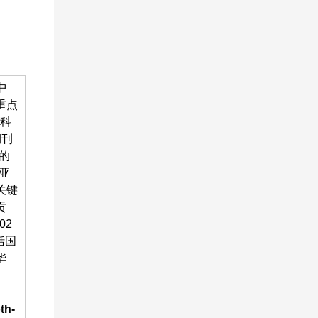
中
重点
机科
期刊
的
亚
关键
贡
02
括国
华
th-