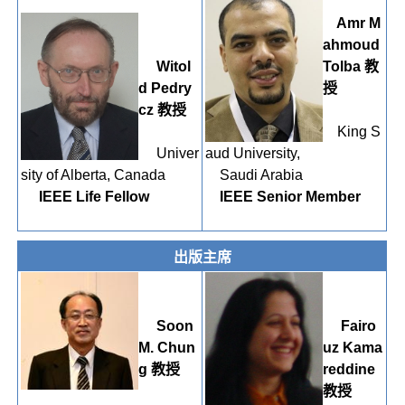
Amr M
ahmoud
Witol
Tolba 教
d Pedry
授
cz 教授
King S
Univer
aud University,
sity of Alberta, Canada
Saudi Arabia
IEEE Life Fellow
IEEE Senior Member
出版主席
Soon
Fairo
M. Chun
uz Kama
g 教授
reddine
教授