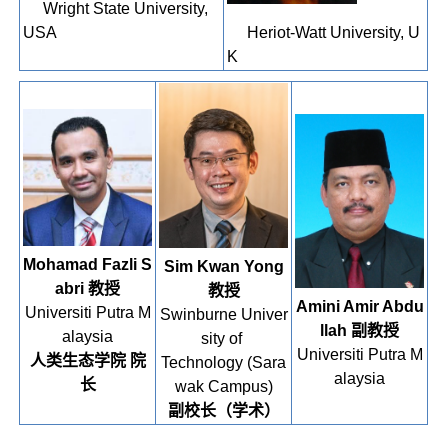
Wright State University,
USA
Heriot-Watt University, U
K
Mohamad Fazli S
Sim Kwan Yong
abri 教授
教授
Amini Amir Abdu
Universiti Putra M
Swinburne Univer
llah 副教授
alaysia
sity of
Universiti Putra M
人类生态学院 院
Technology (Sara
alaysia
长
wak Campus)
副校长（学术）