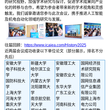
的研究视野，加强学术研究与探讨，促进学术成果向产业
化的转移与合作，希望为参会者带来新的学术视角和灵感
触发。我们诚挚邀请您参与此次会议，携手推进人工智能
及机电自动化领域的研究与发展。
往届回顾：
https://www.icaiea.com/History2025
近两届会议成功收录以下单位论文（部分展示，排名不分
先后）
安徽大学
新疆大学
安徽理工大
国网经济技
电子科技大
哈尔滨工业
学
术研究院有
学
大学
安徽农业大
限公司
国防科技大
内蒙古大学
学
国网信息通
学
沈阳建筑大
东华大学
信产业集团
上海大学
学
广东工业大
有限公司
河海大学
南京航空航
学
国网上海市
重庆大学
天大学
河南科技大
电力公司