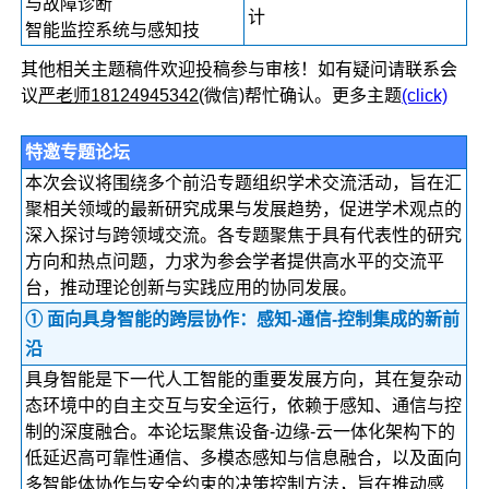
与故障诊断
计
智能监控系统与感知技
其他相关主题稿件欢迎投稿参与审核！如有疑问请联系会
议
严老师18124945342
(微信)帮忙确认。更多主题
(click)
特邀专题论坛
本次会议将围绕多个前沿专题组织学术交流活动，旨在汇
聚相关领域的最新研究成果与发展趋势，促进学术观点的
深入探讨与跨领域交流。各专题聚焦于具有代表性的研究
方向和热点问题，力求为参会学者提供高水平的交流平
台，推动理论创新与实践应用的协同发展。
① 面向具身智能的跨层协作：感知-通信-控制集成的新前
沿
具身智能是下一代人工智能的重要发展方向，其在复杂动
态环境中的自主交互与安全运行，依赖于感知、通信与控
制的深度融合。本论坛聚焦设备-边缘-云一体化架构下的
低延迟高可靠性通信、多模态感知与信息融合，以及面向
多智能体协作与安全约束的决策控制方法，旨在推动感