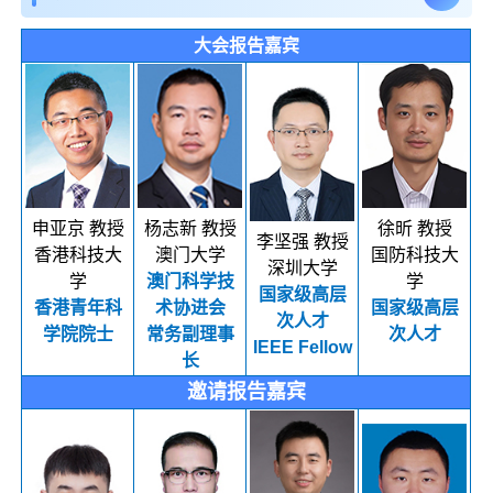
大会报告嘉宾
申亚京 教授
杨志新 教授
徐昕 教授
李坚强 教授
香港科技大
澳门大学
国防科技大
深圳大学
学
澳门科学技
学
国家级高层
香港青年科
术协进会
国家级高层
次人才
学院院士
常务副理事
次人才
IEEE Fellow
长
邀请报告嘉宾