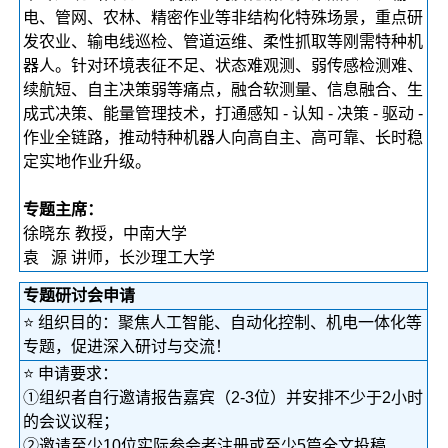
电、管网、农林、精密作业等非结构化特殊场景，重点研
发农业、输电线巡检、管道运维、柔性抓取等刚需特种机
器人。针对环境表征不足、状态难观测、弱传感检测难、
续航短、自主决策弱等痛点，融合软测量、信息融合、生
成式决策、能量管理技术，打通感知 - 认知 - 决策 - 驱动 -
作业全链路，推动特种机器人向高自主、高可靠、长时稳
定实地作业升级。
专题主席：
徐晓东 教授，中南大学
袁 源 讲师，长沙理工大学
专题研讨会申请
⭐ 组织目的：聚焦人工智能、自动化控制、机电一体化等
专题，促进深入研讨与交流！
⭐ 申请要求：
①组织者自行邀请报告嘉宾（2-3位）并安排不少于2小时
的会议议程；
②邀请至少10位实际参会者注册或至少5篇全文投稿