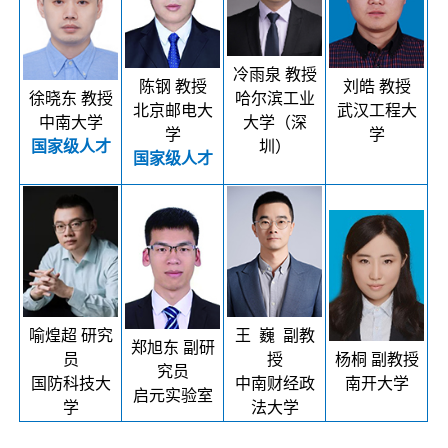
冷雨泉 教授
陈钢 教授
刘皓 教授
徐晓东 教授
哈尔滨工业
北京邮电大
武汉工程大
中南大学
大学（深
学
学
国家级人才
圳）
国家级人才
喻煌超 研究
王 巍 副教
郑旭东 副研
员
授
杨桐 副教授
究员
国防科技大
中南财经政
南开大学
启元实验室
学
法大学