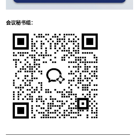
会议秘书组：
—————————————————————————