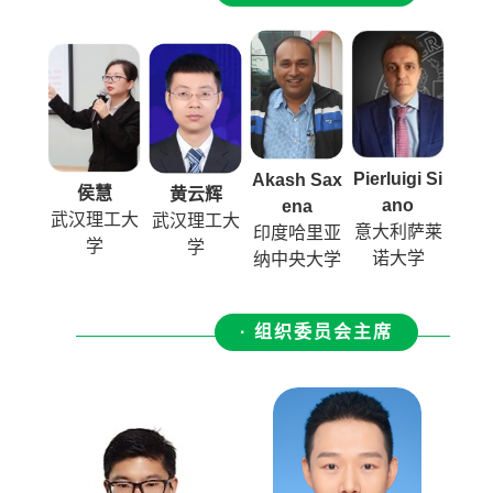
Pierluigi Si
Akash Sax
侯慧
黄云辉
ano
ena
武汉理工大
武汉理工大
意大利萨莱
印度哈里亚
学
学
诺大学
纳中央大学
· 组织委员会主席