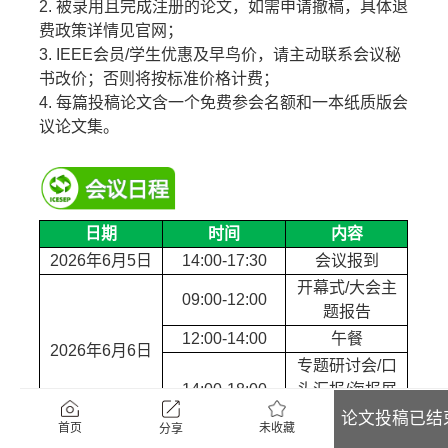
2. 被录用且完成注册的论文，如需申请撤稿，具体退
费政策详情见官网；
3. IEEE会员/学生优惠及早鸟价，请主动联系会议秘
书改价；否则将按标准价格计费；
4. 每篇投稿论文含一个免费参会名额和一本纸质版会
议论文集。
日期
时间
内容
2026年6月5日
14:00-17:30
会议报到
开幕式/大会主
09:00-12:00
题报告
12:00-14:00
午餐
2026年6月6日
专题研讨会/口
14:00-18:00
头汇报/海报展
示
论文投稿已结
未收藏
首页
分享
09:00-16:30
口头汇报