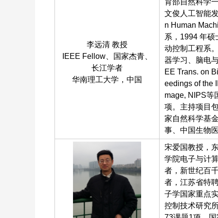
育部自然科学一
文俊人工智能发明
n Human M
系，1994 
李远清 教授
动控制工程系。
IEEE Fellow、国家杰青、
器学习、脑电与
长江学者
EE Trans. on 
华南理工大学，中国
eedings of the
mage, NI
项。主持项目包
家自然科学基
事、中国生物
宋爱国教授，
学院电子与计
者，新世纪百千
者，江苏省特
子学国家重点
控制技术研究所
73课题1项、