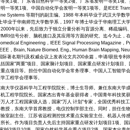
等奖1项、广东省自然科学一等奖2项、广东省发明一等奖1项、
一等奖1项、中国自动化学会发明一等奖1项等。是IEEE Trans.
achine Systems 等期刊的副主编。1988 年本科毕业于武汉大学数
年硕士毕业于华南师范大学数学系，1997 年博士毕业于华南理工大
2000年以来，先后致力于独立分量分析与盲源分离、稀疏编码
fMRI信号分析、脑机接口及其应用等方面的研究。迄今为止，在
Biomedical Engineering，IEEE Signal Processing Magazine，P
 IEEE，Brain, Nature Biomed. Eng., Human Brain Mapping, Neu
PS等国际著名期刊及权威会议上发表论文共200余篇，申请/获批专利8
括国家”两重”项目、国家脑计划项目、国家重点研发计划项目、
金重点项目等。担任中国自动化学会常务理事、中国人工智能学
医学工程学会理事等。
东南大学仪器科学与工程学院院长，博士生导师。兼任东南大学
算机工程学院院长。国家杰出青年基金获得者，中国青年科技奖
万人才工程国家级人选，国家“万人 计划”专家，全国优秀科技
聘教授，东南大学首席教授，电仪控制学部主任。同时，担任生
实验室副主任、江苏省远程测控技术重点实验室主任、机器人传
所长。作为项目负责人先后主持国家重点研发计划项目1项、国
国家863项目10项、国家自然科学基金重点项目2项、国家杰出青