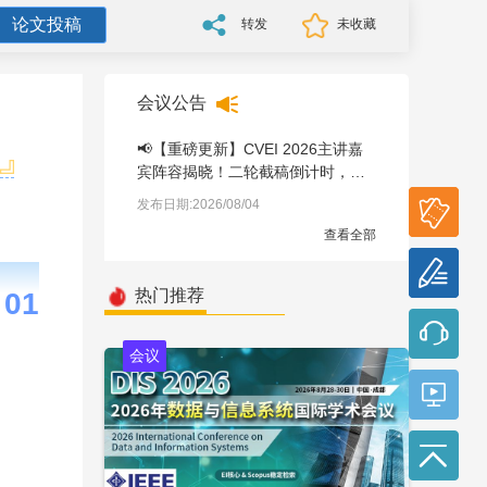
论文投稿
转发
未收藏
会议公告
📢【重磅更新】CVEI 2026主讲嘉
宾阵容揭晓！二轮截稿倒计时，速
投！
参会
发布日期:2026/08/04
报名
查看全部
论文
投稿
热门推荐
0
1
会议