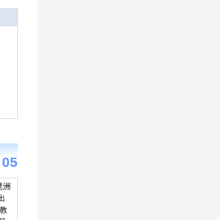
0
5
琶洲
出
教