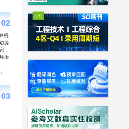
期刊
0
2
算机
边缘
家，
环境
础。
0
3