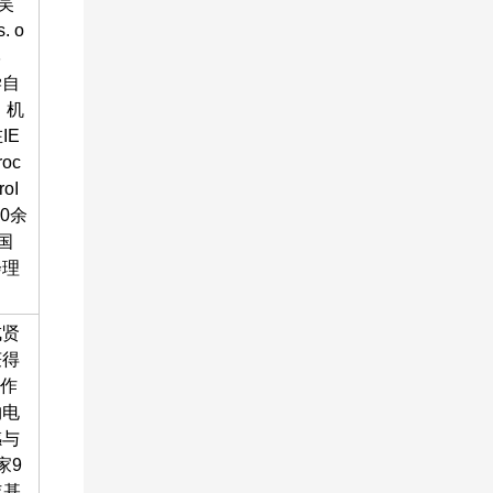
吴
 o
学
学自
、机
IE
roc
roI
0余
国
会理
成贤
获得
工作
物电
感与
家9
年基