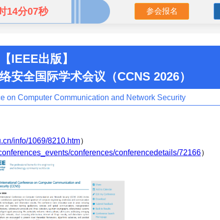
时14分05秒
参会报名
【IEEE出版】
安全国际学术会议（CCNS 2026）
ce on Computer Communication and Network Security
u.cn/info/1069/8210.htm
）
g/conferences_events/conferences/conferencedetails/72166
）