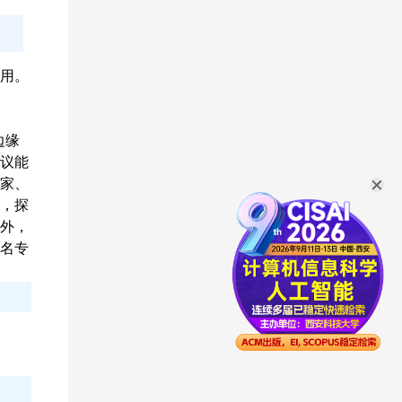
用。
边缘
议能
家、
，探
外，
名专