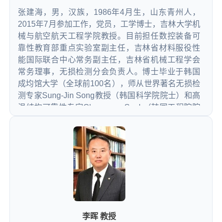
张建海，男，汉族，1986年4月生，山东青州人，
2015年7月参加工作，党员，工学博士，吉林大学机
械与航空航天工程学院教授。目前担任数控装备可
靠性教育部重点实验室副主任，吉林省材料服役性
能国际联合中心常务副主任，吉林省机械工程学会
常务理事，无损检测分会负责人。博士毕业于韩国
成均馆大学（全球前100名），师从世界著名无损检
测专家Sung-Jin Song教授（韩国科学院院士）和高
温结构可靠性专家Chuang-so Seok（韩国工程院院
士），学习期间荣获2013年国家优秀自费留学生奖
学金。主持国家重点研发课题、XX预研课题、快
响、技术基础科研课题、国家自然科学基金青年基
金等项目12项。在MSSP、Nano Energy等高水平期
刊发表SCI论文58余篇，牵头及参与制定标准/规范2
项、申请授权发明专利40余件。研究成果在各领域
关重部件无损检测监测方向得到了工程化应用，提
升了我国高端装备的智能检测监测水平，助推无损
检测监测技术应用于航空航天、WQ装备和轨道交通
李晖 教授