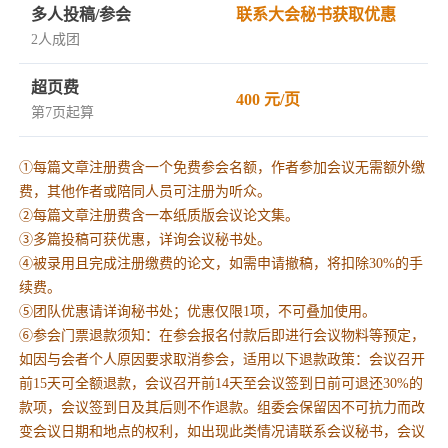
多人投稿/参会
联系大会秘书获取优惠
2人成团
超页费
400 元/页
第7页起算
①每篇文章注册费含一个免费参会名额，作者参加会议无需额外缴
费，其他作者或陪同人员可注册为听众。
②每篇文章注册费含一本纸质版会议论文集。
③多篇投稿可获优惠，详询会议秘书处。
④被录用且完成注册缴费的论文，如需申请撤稿，将扣除30%的手
续费。
⑤团队优惠请详询秘书处；优惠仅限1项，不可叠加使用。
⑥参会门票退款须知：在参会报名付款后即进行会议物料等预定，
如因与会者个人原因要求取消参会，适用以下退款政策：会议召开
前15天可全额退款，会议召开前14天至会议签到日前可退还30%的
款项，会议签到日及其后则不作退款。组委会保留因不可抗力而改
变会议日期和地点的权利，如出现此类情况请联系会议秘书，会议