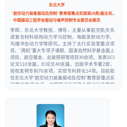
等领域。研究成果获全国高校教师自制实验教学仪
东北大学
器一等奖、路演铜奖，国产好仪器奖。指导学生荣
"航空动力装备振动及控制"教育部重点实验室(B类)副主任，
获 “挑战杯”全国大学生课外学术科技作品竞赛二等
中国振动工程学会振动与噪声控制专业委员会委员
奖、国家机械创新设计大赛一等奖等比赛获奖40余
项，指导研究生获奖学金17人次，并获得首届中央
李晖，东北大学教授，博导，主要从事航空航天先
团委“创青春”项目（攀登计划，吉林省高校唯一）经
进复合材料结构动力学与控制、电磁发射动力学、
费支持。
鸟撞冲击动力学等研究。主持了太行实验室重点项
目、"两机"重大专项子课题、国家自然科学基金面上
项目、航空基金、总装预研等项目30余项，发表SCI
论文110余篇，EI论文40余篇，出版学术专著2部，
授权发明专利70余项，实现专利转化14项。目前担
任东北大学"航空动力装备振动及控制"教育部重点实
验室(B类)副主任，中国振动工程学会振动与噪声控
制专业委员会委员、《海军航空大学学报》编委、
《AppliedMath》编委等，曾获辽宁省技术发明一等
奖、辽宁省技术发明二等奖、中国振动工程学会科
学技术发明二等奖、中国复合材料学会技术发明二
等奖、辽宁省自然科学学术成果一等奖等，曾入
选"中韩青年科学家交流计划"和"沈阳市领军人才"。