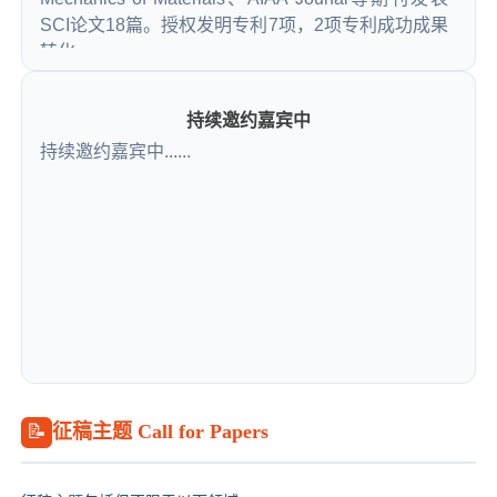
SCI论文18篇。授权发明专利7项，2项专利成功成果
转化。
主持国家部委项目，国家自然科学基金青年科学基
金项目，中国博士后科学基金面上资助、黑龙江省
持续邀约嘉宾中
自然科学基金项目等8项。担任国际先进材料与制造
持续邀约嘉宾中......
工程学会(SAMPE)中国大陆总会智能复合材料专业
委员会委员、中国复合材料学会复合材料结构设计
专委会委员、中国复合材料学会青年工作委员会委
员。
📝
征稿主题 Call for Papers