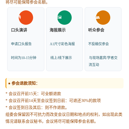
将尽可能保障参会名额。
🎙️
🖼️
👥
口头演讲
海报展示
听众参会
申请口头报告
A1尺寸彩色海报
不投稿仅参会
时间为10-15分钟
线上/线下展示
与现场嘉宾/学者交
流互动
● 参会退款须知：
* 会议召开前15天：可全额退款
* 会议召开前14天至会议签到日前：可退还30%的款项
* 会议签到日及其后：则不作退款。
组委会保留因不可抗力而改变会议日期和地点的权利，如出现此类
情况请联系会议秘书，会议将尽可能保障参会名额。