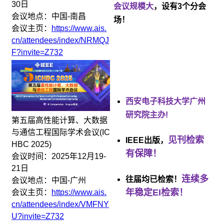
30日
会议规模大
，设有3个分会
会议地点：中国-南昌
场！
会议主页：
https://www.ais.
cn/attendees/index/NRMQJ
F?invite=Z732
西安电子科技大学广州
研究院主办!
第五届高性能计算、大数据
与通信工程国际学术会议(IC
见刊检索
IEEE出版，
HBC 2025)
有保障！
会议时间：2025年12月19-
21日
连续多
往届
均已检索！
会议地点：中国-广州
年稳定EI检索！
会议主页：
https://www.ais.
cn/attendees/index/VMFNY
U?invite=Z732