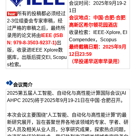
会议时间：2025年9月19-2
1日
所有的投稿都必须经过
会议地点：中国·合肥·合肥
2-3位组委会专家审稿，经
高新区希尔顿花园酒店
过严格的审稿之后，最终所
收录检索：IEEE-Xplore, EI
录用的论文将由
IEEE (ISB
Compendex，Scopus
N:
979-8-3503-9237-1
)
出
最终截稿日期：2025年9月
版，收录进IEEE Xplore数
12日23:59
据库，出版后提交EI, Scopu
（早投递早送审早录用）
s检索。
会议简介
2025第五届人工智能、自动化与高性能计算国际会议(AI
AHPC 2025)将于2025年9月19-21日在中国·合肥召开。
本次会议主要围绕“人工智能、自动化与高性能计算”的最
新研究展开，旨在荟聚世界各地该领域的专家、学者、研
究人员及相关从业人员，分享研究成果，探索热点问题，