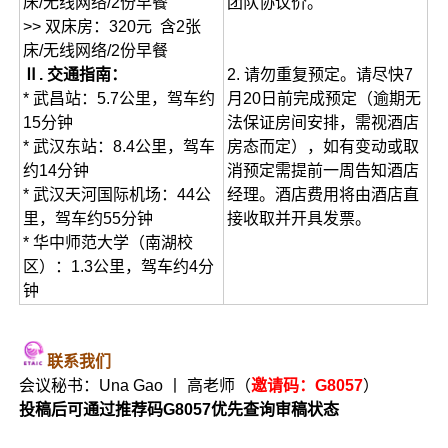
床/无线网络/2份早餐
团队协议价。
>> 双床房：320元 含2张
床/无线网络/2份早餐
Ⅱ. 交通指南：
2. 请勿重复预定。请尽快7
* 武昌站：5.7公里，驾车约
月20日前完成预定（逾期无
15分钟
法保证房间安排，需视酒店
* 武汉东站：8.4公里，驾车
房态而定），如有变动或取
约14分钟
消预定需提前一周告知酒店
* 武汉天河国际机场：44公
经理。酒店费用将由酒店直
里，驾车约55分钟
接收取并开具发票。
* 华中师范大学（南湖校
区）：1.3公里，驾车约4分
钟
联系我们
会议秘书：Una Gao 丨 高老师（
邀请码：G8057
）
投稿后可通过推荐码G8057优先查询审稿状态