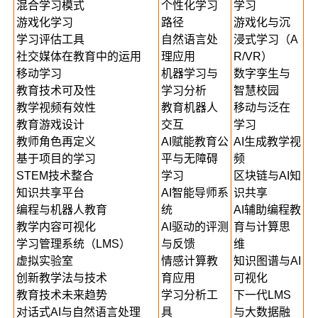
混合学习模式
个性化学习
学习
游戏化学习
路径
游戏化与沉
学习评估工具
自然语言处
浸式学习（A
社交媒体在教育中的运用
理应用
R/VR）
移动学习
机器学习与
数字孪生与
教育技术可及性
学习分析
智慧校园
教学视频有效性
教育机器人
移动与泛在
教育游戏设计
交互
学习
教师角色再定义
AI赋能教育公
AI生成教学视
基于项目的学习
平与无障碍
频
STEM技术整合
学习
区块链与AI知
知识共享平台
AI智能导师系
识共享
编程与机器人教育
统
AI辅助编程教
教学内容可视化
AI驱动的评测
育与计算思
学习管理系统（LMS）
与反馈
维
虚拟实验室
情感计算教
知识图谱与AI
创新教学法与技术
育应用
可视化
教育技术未来趋势
学习分析工
下一代LMS
对话式AI与自然语言处理
具
与大数据融