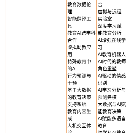
教育数据伦
合
理
虚拟与远程
智能翻译工
实验室
具
深度学习赋
教育AI跨学科
能教育分析
合作
AI增强在线学
虚拟助教应
习
用
AI教育机器人
特殊教育中
AI时代的教师
的AI
角色重塑
行为预测与
AI驱动的情感
干预
识别
基于大数据
AI学习分析与
的教育决策
预测建模
支持系统
大数据与AI赋
教育内容生
能教育决策
成
AI赋能多语言
人机交互体
教育
验
跨学科AI教育