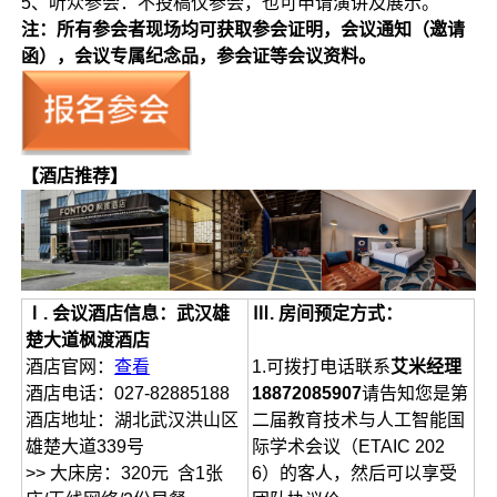
5、听众参会：不投稿仅参会，也可申请演讲及展示。
注：所有参会者现场均可获取参会证明，会议通知（邀请
函），会议专属纪念品，参会证等会议资料。
【酒店推荐】
Ⅰ. 会议酒店信息：
武汉雄
Ⅲ. 房间预定方式：
楚大道枫渡酒店
酒店官网：
查看
1.可拨打电话联系
艾米经理
酒店电话：027-82885188
18872085907
请告知您是第
酒店地址：湖北武汉洪山区
二届教育技术与人工智能国
雄楚大道339号
际学术会议（ETAIC 202
>> 大床房：320元 含1张
6）的客人，然后可以享受