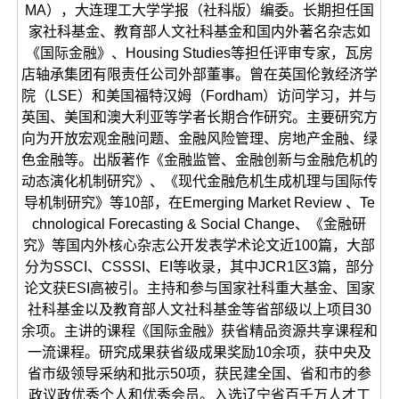
MA），大连理工大学学报（社科版）编委。长期担任国
家社科基金、教育部人文社科基金和国内外著名杂志如
《国际金融》、Housing Studies等担任评审专家，瓦房
店轴承集团有限责任公司外部董事。曾在英国伦敦经济学
院（LSE）和美国福特汉姆（Fordham）访问学习，并与
英国、美国和澳大利亚等学者长期合作研究。主要研究方
向为开放宏观金融问题、金融风险管理、房地产金融、绿
色金融等。出版著作《金融监管、金融创新与金融危机的
动态演化机制研究》、《现代金融危机生成机理与国际传
导机制研究》等10部，在Emerging Market Review 、Te
chnological Forecasting & Social Change、《金融研
究》等国内外核心杂志公开发表学术论文近100篇，大部
分为SSCI、CSSSI、EI等收录，其中JCR1区3篇，部分
论文获ESI高被引。主持和参与国家社科重大基金、国家
社科基金以及教育部人文社科基金等省部级以上项目30
余项。主讲的课程《国际金融》获省精品资源共享课程和
一流课程。研究成果获省级成果奖励10余项，获中央及
省市级领导采纳和批示50项，获民建全国、省和市的参
政议政优秀个人和优秀会员。入选辽宁省百千万人才工