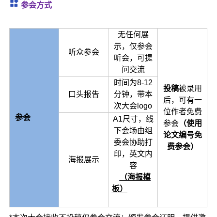
参会方式
无任何展
示，仅参会
听众参会
听会，可提
问交流
时间为8-12
投稿
被录用
口头报告
分钟，带本
后，可有一
次大会logo
位作者免费
参会
A1尺寸，线
参会
（
使用
下会场由组
论文编号免
委会协助打
费参会）
印，英文内
海报展示
容
（
海报模
板）