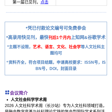
第一届已见刊，
点击
*凭已付款论文编号可免费参会
*高录用快见刊，最快
上知网&谷歌学术
刊后1个月内
*主题不设限，
艺术、语言、文化、社会学
等人文社科主
题均可
*
资料齐全，符合项目结题，申请高校要求：ISSN号，IS
BN号，DOI，封面目录
会议简
介
人文社会科学学术周
2026 人文社科学术周（长沙站）专为人文社科领域打造，
是融合数字变革与社科理论实践的复合型国际学术系列活