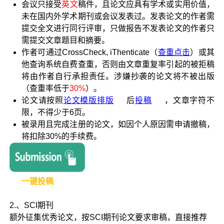
会议只接受
英文
稿件，且论文应具有学术或实用价值，
未在国内外学术期刊或会议发表过。发表论文的作者需
提交全文进行同行评审，只做报告不发表论文的作者只
需提交文章题目和摘要。
作者可通过CrossCheck, iThenticate（
查重点击
）或其
他查询系统自费查重，否则由文章重复率引起的被拒稿
将由作者自行承担责任。涉嫌抄袭的论文将不被出版
（查重率低于
30%
）。
论文请按照
论文模版排版
后
投稿
，文章字符不
限，不得
少于6页
。
被录用且完成注册的论文，如因个人原因需申请撤稿，
将扣除30%的手续费。
一键投稿
2.、SCI期刊
额外征集优秀论文，按SCI期刊论文要求审稿，直接推荐