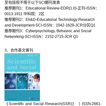
至包括但不限于以下SCI期刊发表
推荐期刊1：Educational Review-EDR(1.0)-正刊-ISSN：
0013-1911 中科院：2区
推荐期刊2：Etr&D-Educational Technology Research
and Development-SCI-ISSN：1042-1629-JCR分区Q1
推荐期刊3：Cyberpsychology, Behavior, and Social
Networking-SCI-ISSN：2152-2715-JCR Q1
3、合作英文普刊
《Scientific and Social Research(SSR)》（ ISSN:2661-