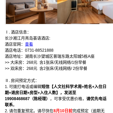
Ⅰ. 酒店信息：
长沙湘江月亮岛荟语酒店:
酒店官网：
查看
酒店电话：0731-88521888
酒店地址：湖南长沙望城区普瑞东路太阳城5栋A座
>> 大床房：268元 含1张床/无线网络/1份早餐
>> 双床房：268元 含2张床/无线网络/ 2份早餐
Ⅱ. 房间预定方式：
1. 可拨打电话或编辑
短信【人文社科学术周+姓名+入住日
期+退房日期+房型+入住人数】，发送至
19908468687（陈经理）
，可享受优惠价格，
请优先电话
联系
。
2. 请勿重复预定。请尽快在
8月10日前
完成预定（逾期无