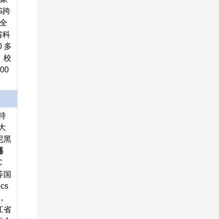
G跨
全
省科
 多
、校
00
持
大
尼黑
器
C
a等国
cs
编，
江省