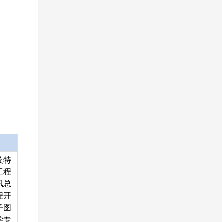
及特
工程
讯总
程开
子图
学专