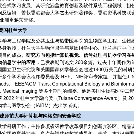
混合式学习发展。其研究涵盖教育创新及软件系统工程领域，担
问及编辑。曾获香港都会大学杰出研究著作奖、香港资讯科技联
IO亚洲卓越荣誉奖。
，美国杜兰大学
科学与工程学院及公共卫生与热带医学院的生物医学工程、生物
终身教授，杜兰大学生物信息学与基因组学中心、杜兰癌症中心
项目的成员。
研究方向包括计算机视觉、信号处理与机器学习在
物信息学中的应用，
已发表期刊论文 260余篇。过去十年间作为
国国立卫生研究院和美国国家科学基金会超过1400万美元的科研
多个学术会议程序委员会及 NSF、NIH评审专家组，并担任J. N
hods、IEEE/ACM Trans. Computational Biology and Bioinforma
ans. Medical Imaging,等多个期刊的编委。他是美国生物与医学工
022 年杜兰大学融合奖（Tulane Convergence Award）及 20
学与医学协会（IAIBM）杰出学者奖。
 福建师范大学计算机与网络空间安全学院
教学科研工作，主持多项省级教学改革项目如创新实验区、精品
外实践教育基地等，多次获福建省教学成果奖二等奖。主持4项