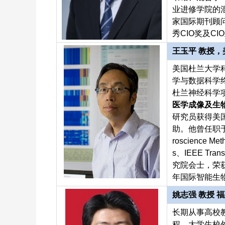
业进修学院的
家国际期刊顾
秀CIO奖及C
王玉平 教授
美国杜兰大学
学与数据科学
杜兰神经科学
医学成像及生
研究员获得美
助。他曾任职于
roscience Met
s、IEEE Tr
究院会士，荣获 2
年国际智能生物
姚志强 教授
长期从事高校
程、大学生校