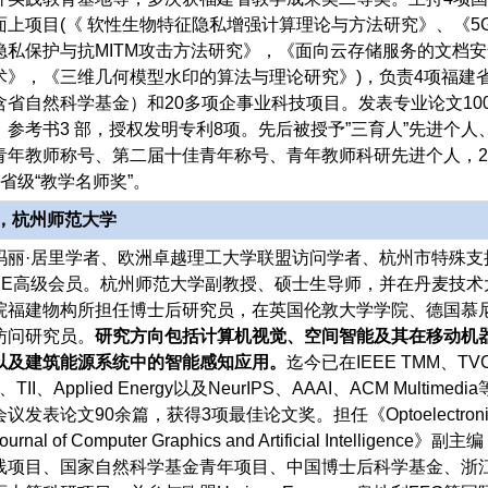
面上项目(《 软性生物特征隐私增强计算理论与方法研究》、《5
隐私保护与抗MITM攻击方法研究》，《面向云存储服务的文档安
术》，《三维几何模型水印的算法与理论研究》)，负责4项福建
省自然科学基金）和20多项企事业科技项目。发表专业论文100
参考书3 部，授权发明专利8项。先后被授予”三育人”先进个人
青年教师称号、第二届十佳青年称号、青年教师科研先进个人，2
省级“教学名师奖”。
授，杭州师范大学
玛丽·居里学者、欧洲卓越理工大学联盟访问学者、杭州市特殊支
EEE高级会员。杭州师范大学副教授、硕士生导师，并在丹麦技术
院福建物构所担任博士后研究员，在英国伦敦大学学院、德国慕
访问研究员。
研究方向包括计算机视觉、空间智能及其在移动机
以及建筑能源系统中的智能感知应用。
迄今已在IEEE TMM、TV
、TII、Applied Energy以及NeurIPS、AAAI、ACM Multimedi
发表论文90余篇，获得3项最佳论文奖。担任《Optoelectroni
rnal of Computer Graphics and Artificial Intelligence》副主
线项目、国家自然科学基金青年项目、中国博士后科学基金、浙