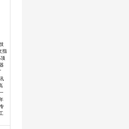
技
文指
%顶
器
T
通讯
高
一
年
专
工