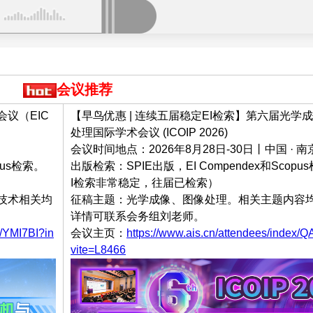
会议推荐
议（EIC
【早鸟优惠 | 连续五届稳定EI检索】第六届光学
处理国际学术会议 (ICOIP 2026)
会议时间地点：2026年8月28日-30日丨中国 · 南
pus检索。
出版检索：SPIE出版，EI Compendex和Scopu
I检索非常稳定，往届已检索）
技术相关均
征稿主题：光学成像、图像处理。相关主题内容
详情可联系会务组刘老师。
x/YMI7BI?in
会议主页：
https://www.ais.cn/attendees/index/
vite=L8466