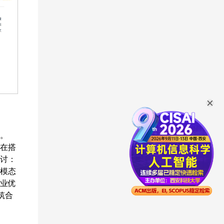
。
旨在搭
讨：
模态
业优
筑合