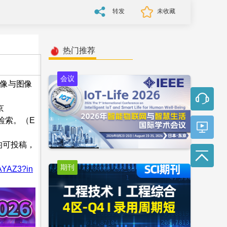
转发
未收藏
热门推荐
会议
成像与图像
京
s检索。（E
均可投稿，
期刊
QAYAZ3?in