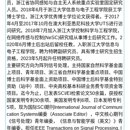
员，浙江省协同感知与自主无人系统重点实验室固定研究
人员。2018年6月于浙江大学信息与电子工程学院获工学
博士学位，浙江大学优秀博士学位论文获得者。于2017
年4月至2017年10月在澳大利亚悉尼科技大学UTS进行访
问研究。2018年7月加入浙江大学控制科学与工程学院，
在网络传感与控制(NeSC)研究组从事博士后研究工作。2
020年6月博士后出站后留校任教，入职浙江大学信息与
电子工程学院，聘为特聘副研究员、具有博士研究生招生
资格，2023年5月起升任特聘研究员。
主要研究方向为阵列信号处理，主持国家自然科学基金面
上项目、青年项目、浙江省自然科学基金重点项目、中国
博士后科学基金面上资助项目、中国博士后科学基金特别
资助（站中）项目、中央高校基本科研业务费专项资金等
项目。迄今为止，已发表SCI/EI检索论文50余篇，获授权
国家发明专利30余项、美国发明专利6项、日本发明专利
5项，现为国际SCI期刊International Journal of Communi
cation Systems编委（Associate Editor），中文核心期刊
《信号处理》青年编委，《信息与智能学报（英文）》青
年编委，担任IEEE Transactions on Signal Processing, I