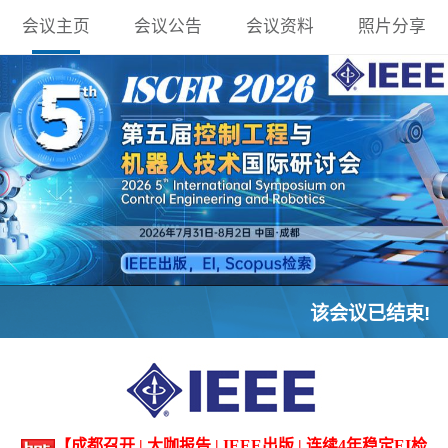
会议主页
会议公告
会议资料
照片分享
该会议已结束!
【成都召开 | 大咖报告 | IEEE出版 | 连续4年稳定EI检