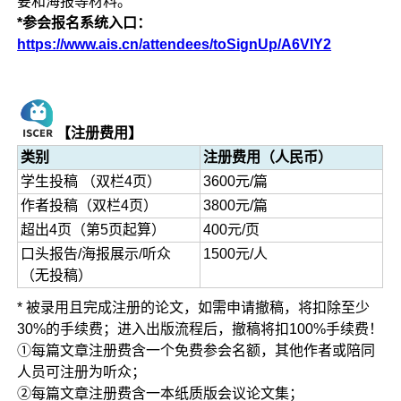
要和海报等材料。
*参会报名系统入口：
https://www.ais.cn/attendees/toSignUp/A6VIY2
【注册费用】
类别
注册费用（人民币）
学生投稿 （双栏4页）
3600元/篇
作者投稿（双栏4页）
3800元/篇
超出4页（第5页起算）
400元/页
口头报告/海报展示/听众
1500元/人
（无投稿）
* 被录用且完成注册的论文，如需申请撤稿，将扣除至少
30%的手续费；进入出版流程后，撤稿将扣100%手续费！
①每篇文章注册费含一个免费参会名额，其他作者或陪同
人员可注册为听众；
②每篇文章注册费含一本纸质版会议论文集；