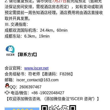
2. 请勿重复预定。请尽快在
7月27日
前完成预定（逾期无
法保证房间安排，需视酒店房态而定），如有变动或取消
预定需提前一周告知酒店经理。酒店费用将由酒店直接收
取并开具发票。
Ⅲ. 交通指南：
成都双流国际机场：24.4km，60min
成都东站：6.3km，19min
【联系方式】
会议官网：
www.iscer.net
会务组秘书：符老师【邀请码：F8286】
邮箱：iscer_contact@163.com
QQ：2606397467
电话/微信：+86 -19022048427
【欢迎添加微信咨询, （添加微信备注“ISCER 咨询”）】