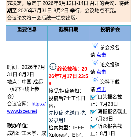
究决定，原定于 2026年6月12日-14日 召开的会议，将
延
期
至 2026年7月31日-8月2日 举行，会议地点不变。
会议论文将于会后统一提交出版。
重要信息
截稿日期
投稿参会
参会报名
请
点击
论文投稿
时间：2026年7月
终轮截稿：20
请
点击
31日-8月2日
26年7月17日 23:5
地点：中国·成都
资料下载
9
（线下+线上参
请
点击
接受/拒稿通知：
会）
口头报名截
投稿后7个工作日
会议官网：
https://
止：7月23日
内，
www.iscer.net
海报报名截止
先投稿·先送审·先
：7月23日
发录用！
联办单位
：
听众报名截
检索类型：IEEE
成都理工大学、成
止：8月1日
Xplore✅、EI✅、