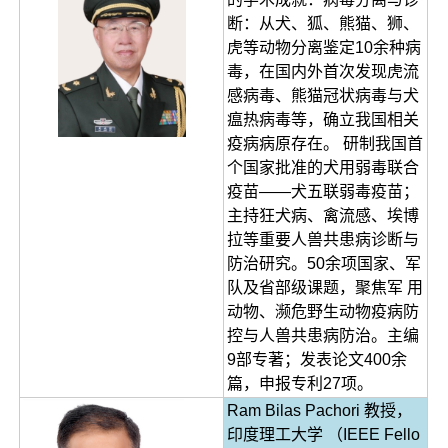
断：从犬、狐、熊猫、狮、
虎等动物分离鉴定10余种病
毒，在国内外首次发现虎流
感病毒、熊猫冠状病毒与犬
瘟热病毒等，确立我国相关
疫病病原存在。 研制我国首
个国家批准的犬用弱毒联合
疫苗——犬五联弱毒疫苗；
主持狂犬病、禽流感、埃博
拉等重要人兽共患病诊断与
防治研究。50余项国家、军
队及省部级课题，聚焦军 用
动物、濒危野生动物疫病防
控与人兽共患病防治。主编
9部专著；发表论文400余
篇，申报专利27项。
Ram Bilas Pachori 教授，
印度理工大学 （IEEE Fello