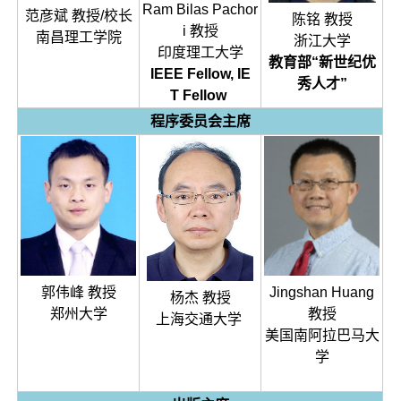
Ram Bilas Pachor
范彦斌 教授/校长
陈铭 教授
i 教授
南昌理工学院
浙江大学
印度理工大学
教育部“新世纪优
IEEE Fellow, IE
秀人才”
T Fellow
程序委员会主席
郭伟峰 教授
Jingshan Huang
杨杰 教授
郑州大学
教授
上海交通大学
美国南阿拉巴马大
学