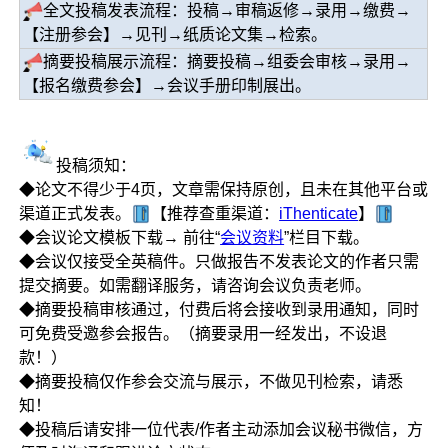
全文投稿发表流程：投稿→审稿返修→录用→缴费→
【注册参会】→见刊→纸质论文集→检索。
摘要投稿展示流程：摘要投稿→组委会审核→录用→
【报名缴费参会】→会议手册印制展出。
投稿须知：
◆论文不得少于4页，文章需保持原创，且未在其他平台或
渠道正式发表。
【推荐查重渠道：
iThenticate
】
◆会议论文模板下载→ 前往“
会议资料
”栏目下载。
◆会议仅接受全英稿件。只做报告不发表论文的作者只需
提交摘要。如需翻译服务，请咨询会议负责老师。
◆摘要投稿审核通过，付费后将会接收到录用通知，同时
可免费受邀参会报告。（摘要录用一经发出，不设退
款！）
◆摘要投稿仅作参会交流与展示，不做见刊检索，请悉
知！
◆投稿后请安排一位代表/作者主动添加会议秘书微信，方