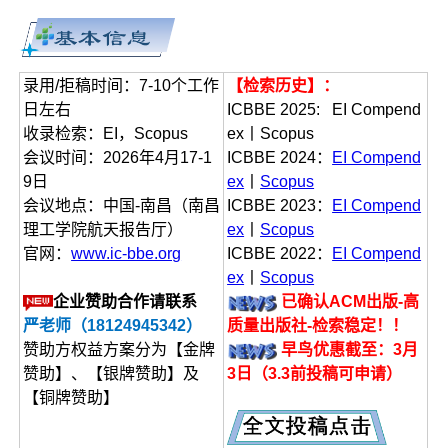
录用/拒稿时间：7-10个工作
【检索历史】：
日左右
ICBBE 2025: EI Compend
收录检索：EI，Scopus
ex丨Scopus
会议时间：2026年4月17-1
ICBBE 2024：
EI Compend
9日
ex
丨
Scopus
会议地点：中国-南昌（南昌
ICBBE 2023：
EI Compend
理工学院航天报告厅）
ex
丨
Scopus
官网：
www.ic-bbe.org
ICBBE 2022：
EI Compend
ex
丨
Scopus
企业赞助合作请联系
已确认ACM出版-高
严老师（18124945342）
质量出版社-检索稳定！！
赞助方权益方案分为【金牌
早鸟优惠截至：3月
赞助】、【银牌赞助】及
3日（3.3前投稿可申请）
【铜牌赞助】