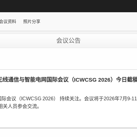
会议资料
照片分享
会议公告
无线通信与智能电网国际会议（ICWCSG 2026）今日截
（ICWCSG 2026） 持续关注。会议将于2026年7月9-
相关人员参会交流。
必须经过2-3位组委会专家审稿，经过严格的审稿之后，最终所录
EI Compendex, Scopus检索。