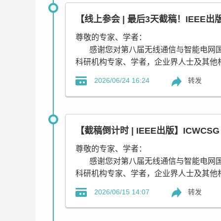
会议最终截稿日期：6月29日23:59分！
【线上参会 | 最后3天截稿！IEEE出
征稿主题
尊敬的专家、学者：
*其他相关主题均可
感谢您对第八届无线通信与智能电网国际会议
科研机构专家、学者，企业界人士及其他
【论文投稿请点击】
转发
2026/06/24 16:24
所有投稿至ICWCSG 2026的论文都
ICWCSG 2026 会议秘书
出版，收录进IEEE Xplore数据库，出版后提交
联系我们：
会议最终截稿日期：6月26日23:59分！！
【截稿倒计时 | IEEE出版】ICWCSG
Pearl Wu | 吴秘书 (邀请码：W588）
距离最终截稿日期还有3天！可线上参会
联系手机(微信)：+86-15217204403
尊敬的专家、学者：
QQ：3309133821
征稿主题
感谢您对第八届无线通信与智能电网国际会议
*其他相关主题均可
科研机构专家、学者，企业界人士及其他
转发
2026/06/15 14:07
【论文投稿请点击】
所有投稿至ICWCSG 2026的论文都
出版，收录进IEEE Xplore数据库，出版后提交