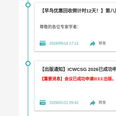
ICWCSG 2026 会议秘书
会议第三轮截稿时间：6月19日23:59分！
【早鸟优惠回收倒计时12天！】第八届
联系我们：
距离第三截稿日期还有5天！
Pearl Wu | 吴秘书 (邀请码：W588）
联系手机(微信)：+86-15217204403
征稿主题
尊敬的各位专家学者：
QQ：3309133821
*其他相关主题均可
第八届无线通信与智能电网国际会议（ICWCSG
转发
2026/05/14 17:12
【论文投稿请点击】
ICWCSG 2026会议旨在为全球的
不同领域的知名专家学者在会议上发表主
ICWCSG 2026 会议秘书
经验。会议将涵盖无线通信技术在智能电
望通过这次会议，能够促进学术界与产业
【出版通知】ICWCSG 2026已
联系我们：
Pearl Wu | 吴秘书 (邀请码：W588）
投稿链接：
https://www.ais.cn/attendees
【重要消息】会议已成功申请IEEE出版，
联系手机(微信)：+86-15217204403
参会链接：
https://www.ais.cn/attendees
QQ：3309133821
会议亮点
转发
2026/01/21 09:42
1、确认出版：确定IEEE出版，征稿范
2、早鸟优惠：
2026年5月26日23:5
2026 8t