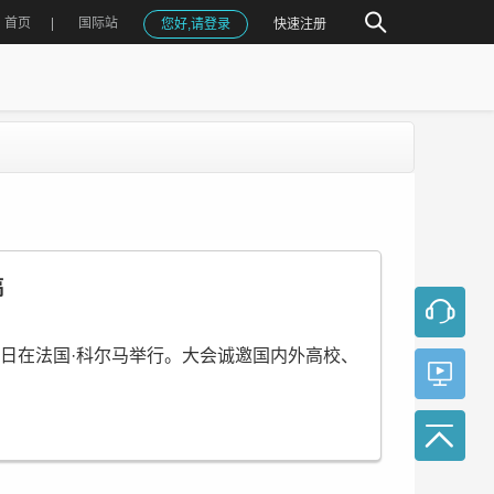
首页
国际站
您好,请登录
快速注册
稿
11日在法国·科尔马举行。大会诚邀国内外高校、
用的论文将由
IEEE(ISBN:979-8-3315-8322-4)