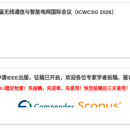
！
无线通信与智能电网国际会议（ICWCSG 2026）
 2026） 将于2026年7月9日-11日在法国 · 科尔马举行。
学者、研究人员和行业专家提供一个平台，共同探讨无线通信技术在
题演讲，分享最新的研究成果和心得体会。同时，我们也欢迎广
网中的应用、智能电网的最新发展趋势和挑战、无线通信技术与
界的合作与交流，推动无线通信技术与智能电网的进一步发展。
成功申请IEEE出版，征稿已开启，欢迎各位专家学者投稿、
/paperSubmit/YQUUI2
EI稳定检索！
先投稿，先送审，先录用！快至投稿后三天录用
/toSignUp/YQUUI2
围广，检索非常稳定！
第八届无线通信与智能电网国际会议（ICWCSG 2026）
9前投稿，直接享受早鸟优惠价！
h International Conference on Wireless Communications an