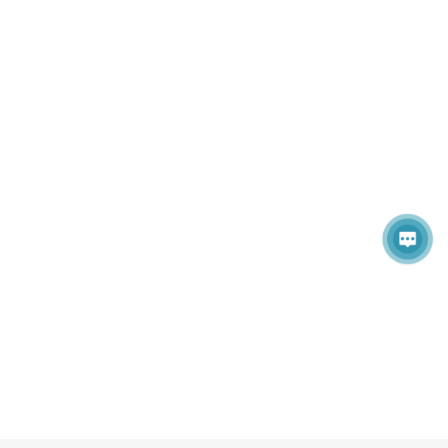
B. 已注册论文的作者，需线下参会并做口头报告；
C. 最佳论文奖将由组委会综合评选；
2.评选【优秀青年学者报告】——2个获奖名额：
A. 需线下参会并做汇报；
B. 大会嘉宾及参会人员针对报告的创意、适用性、技术
优势、PPT、英文、等内容来进行综合评判择优录取；
3.评选【优秀海报】——2个获奖名额：
A. 需线下参会并做汇报；
B. 大会嘉宾及参会人员针对海报设计及现场汇报来进行