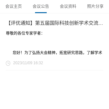
会议主页
会议公告
会议资料
照片分享
【评优通知】第五届国际科技创新学术交流大会 暨信息技术与计算机应用学术会议（ITCA 2023)
尊敬的各位专家学者：
您好！为了弘扬大会精神，拓宽研究思路，了解学术
发展趋势，促进学术成果交流，本次会议将评选出最佳论
2023/11/09 16:32
文、优秀青年学者报告以及优秀海报等奖项，组委会诚意
邀您踊跃参与！具体要求及评审规则如下：
1.评选【最佳论文】——2个获奖名额：
A. 2023年11月30日前完成缴费注册；