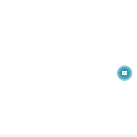
【征稿主题】（其他相关主题亦可投递）
*EIT 在多年内一直保持着非常良好的出版及检索历史。
关于会议的出版历史可点击艾思网站查看：
https://www.ais.cn/attendees/index/VYEEMN
请放心投稿！！
EIT 2024组委会