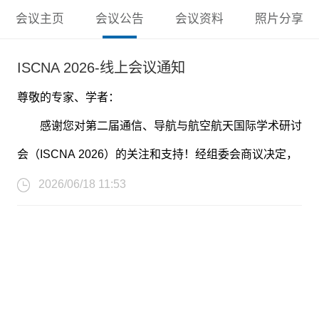
会议主页
会议公告
会议资料
照片分享
ISCNA 2026-线上会议通知
尊敬的专家、学者：
感谢您对第二届通信、导航与航空航天国际学术研讨
会（ISCNA 2026）的关注和支持！经组委会商议决定，
ISCNA 2026将调整为线上会议，具体会议时间、议程及
2026/06/18 11:53
线上参会方式将于后续公布，敬请留意。
* 无须线下出席会议，录用论文正常递交EI检索！
* 正常开具参会证明文件，投稿此会议的学者将另外享有
免费参加一次线下会议的机会！