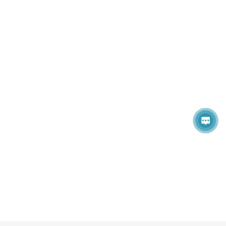
* 会议将持续开放投稿/参会通道，欢迎咨询！
参会报名：
https://www.ais.cn/attendees/toSignUp/UEB22U
投稿论文：
https://www.ais.cn/attendees/paperSubmit/UEB22U
详情请联系会议秘书詹老师18122478740
ISCNA 2026组委会
2026年6月18日