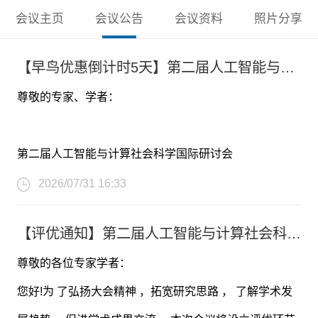
会议主页
会议公告
会议资料
照片分享
【早鸟优惠倒计时5天】第二届人工智能与计算社会科学国际研讨会（AICSS 2026）
尊敬的专家、学者：
第二届人工智能与计算社会科学国际研讨会
（AICSS 2026）将于2026年9月18日-20日在中国-北京
2026/07/31 16:33
举办，现诚邀人工智能与计算社会科学等领域相关的专
【评优通知】第二届人工智能与计算社会科学国际研讨会（AICSS 2026）
家、学者及研究人员投稿并参加本次会议。
尊敬的各位专家学者：
大会官网：www.ai-css.net
您好!为 了弘扬大会精神 ，拓宽研究思路 ， 了解学术发
大会时间：2026年9月18日-20日