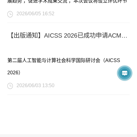
展趋势 ，促进学术成果交流 ，本次会议将设立评优环节
大会地点：中国-北京
，会议当天将评选出优秀论文 、优秀青年学者报告 、优
2026/06/05 16:52
早鸟截稿时间：2026年8月4日（早鸟优惠：优惠400元/
秀海报奖项，具体规则如下：
篇）
【出版通知】AICSS 2026已成功申请ACM出版
注：系统无法自动识别优惠，请录用后付款前联系会议秘
一、奖项设置与要求
书申请优惠，任何优惠使用不叠加
第二届人工智能与计算社会科学国际研讨会（AICSS
A. 本次会议设置“优秀论文”、“优秀青年学者报告”和“优秀
收录检索：EI Compendex, Scopus
2026）
海报”三种奖项；
尊敬的各位专家学者：
2026/06/03 13:50
B. 参与评选活动的学者需要线下出席会议， 否则将自动
取消评优机会；
第二届人工智能与计算社会科学国际研讨会（AICSS
C. 每篇投稿该会议并已完成缴费的论文有一个免费参会
2026）已成功申请ACM出版，本次会议所有录用的论文
名额（可选择口头汇报或海报展示）
将在ACM ICPS (ACM International Conference
D. 奖项由会议评审委员会统一评选， 最终解释权归第二