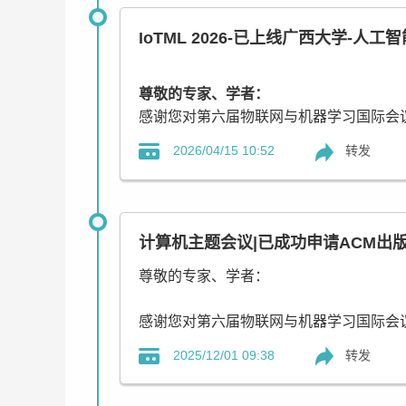
【组织单位】
IoTML 2026-已上线广西大学-人
主办单位：广西大学
承办单位：广西大学计算机与电子信息学
协办单位：AEIC学术交流中心
尊敬的专家、学者：
感谢您对第六届物联网与机器学习国际会议 (
【重要信息】
论文将提交EI Compendex(EI核心) 和
转发
2026/04/15 10:52
会议网页：
www.iotml.cn
会议时间：2026年5月15日-17日
会议出版：ACM
接受/拒稿通知：投稿后1周左右
计算机主题会议|已成功申请ACM出版|
收录检索：EI Compendex，Scopus
尊敬的专家、学者：
感谢您对第六届物联网与机器学习国际会议（I
域相关的专家、学者及研究人员参加本次
转发
2025/12/01 09:38
IoTML 2026已上线广西大学计算机与
【联系我们】