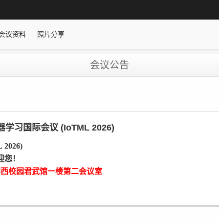
会议资料
照片分享
会议公告
际会议 (IoTML 2026)
026)
迎您！
大学西校园君武馆一楼第二会议室
/toSignUp/QAM7BF