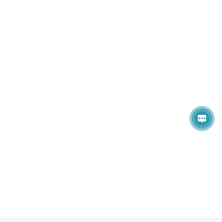
快速通道：
有毕业要求或评职称请尽快投稿 *会务组联系微信/电话符
老师：19022048427
【出版检索】
所有的投稿都必须经过 2-3 位组委会专家审稿，经过严格
的审稿之后，最终所录用的论文将以会议论文集形式递交
IEEE（ISBN: 979-8-3195-2649-6）
出版，见刊后由
出版社提交至IEEE Xplore收录，EI Compendex和
Scopus检索。（往届均已EI检索，往届会后4个月EI检