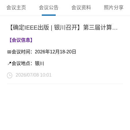
会议主页
会议公告
会议资料
照片分享
【确定IEEE出版 | 银川召开】第三届计算机视觉、图像处理与计算成像国际学术会议（CVIP 2026）
【会议信息】
📅会议时间：2026年12月18-20日
📍会议地点：银川
2026/07/08 10:01
🌐会议官网：
https://iccvip.org
⭐收录检索：IEEE Xplore收录，EI Compendex和
Scopus检索
流程：投稿→审稿返修→录用→缴费→注册参会(投稿免
费参会)→见刊→纸质论文集→检索