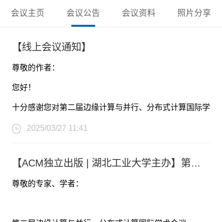
会议主页
会议公告
会议资料
照片分享
【线上会议通知】
尊敬的作者：
您好！
十分感谢您对第二届边缘计算与并行、分布式计算国际学
术会议（ECPDC 2025)的关注与支持。因主办方原因，
2025/03/27 11:41
原定于4月11-13日举办的第二届边缘计算与并行、分布
【ACM独立出版 | 湖北工业大学主办】第二届边缘计算与并行、分布式计算国际学术会议（ECPDC 2025)
式计算国际学术会议（ECPDC 2025)决定以线上会议的
尊敬的专家、学者：
形式召开。
线上参会具体软件:
ZOOM
ZOOM房间号请留意后续邮件及短信通知