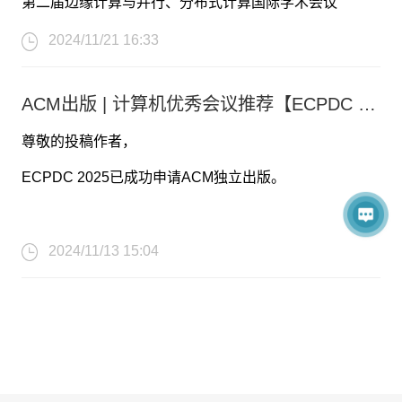
第二届边缘计算与并行、分布式计算国际学术会议
由于会议召开形式调整给您带来的不便，我们深表歉意。
（ECPDC 2025)将于2025年4月11日至13日在中国武汉
2024/11/21 16:33
ECPDC 2025会务组将竭尽全力确保会议的顺利进行，
重磅回归，以线下+线上形式盛大启幕。组委会诚邀国内
并为参会者们提供一个更高质量的学术交流平台，我们期
ACM出版 | 计算机优秀会议推荐【ECPDC 2025】
外相关高校和科研院所的科研人员、企业工程技术人员等
待与您相见！
尊敬的投稿作者，
投稿及参加会议。
回顾ECPDC往届历史，已于会后4个月内见刊，见刊后1
三人组团报名可享受团队优惠！！！
会议召开形式调整不影响论文正常审核录用以及发表（论
ECPDC 2025已成功申请ACM独立出版。
个月内完成EI检索，速度快，历史良好！
文将继续在ACM出版社见刊，不受影响！）
ECPDC 2024
我们仍接收口头汇报以及海报展示作者，欢迎各位积极参
所有投稿的论文都将由会议委员会的两到三名专家审评员
2024/11/13 15:04
论文集封面
EI Compendex
Scopus
与、投稿！
进行审评。经过仔细的审查过程, ECPDC 2025的所有被
录用的论文将发表在ACM国际会议论文集系列中。
这些论文将存档在ACM数字图书馆（ACM Digital
library）中，并由EI Compendex，Scopus检索，目前该