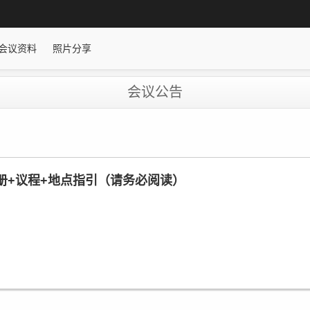
会议资料
照片分享
会议公告
会手册+议程+地点指引（请务必阅读）
（ICAIGD 2026）的大力支持与积极参与。会议将于 2026年
册、会议议程及参会指引，请您仔细阅读并提前做好参会准备。