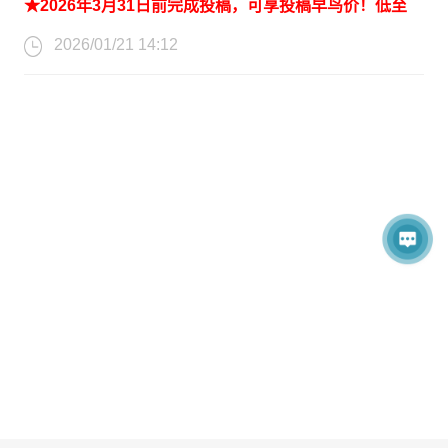
★2026年3月31日前完成投稿，可享投稿早鸟价！低至
*参会链接：
2026/01/21 14:12
3200元/篇！
https://www.ais.cn/attendees/toSignUp/6VVARB
★三人及三人以上组团报名参会，可享受团队优惠！
最后一轮截稿时间：2026年5月1日23:59
【会议亮点】
1、成功申请SPIE出版社出版，ISSN号确定，ISSN:
权威收录：
CSACN 2026所有的投稿都必须经过2-3位组
0277-786X，见刊检索有保障！！
委会专家审稿，经过严格的审稿之后，会议所录用论文将
2、五邑大学主办，高校背书！
以论文集的形式交由SPIE - The International Society for
3、通信系统与通信网络热门主题，欢迎各地专家学者咨
Optical Engineering (ISSN: 0277-786X)出版，出版后提
询投稿参会！
交 EI Compendex, Scopus双检索。
4、征稿主题广泛，覆盖宽带通信技术、网络安全与隐私
会议官网：
https://www.iccsacn.org/