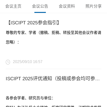
会议主页
会议公告
会议资料
照片分享
【ISCIPT 2025参会指引】
尊敬的专家、学者（撤稿、拒稿、转投至其他会议作者请
忽略）：
非常感谢您对
第十届计算机与信息处理技术国际学术研
2025/09/10 16:57
讨会（ISCIPT 2025）
的关注，会议将于9月13日在中国-
ISCIPT 2025评优通知（投稿或参会均可参与！）
抚顺举办，以下是会议的参会指南：
各参会学者、研究员与单位：
【现场参会指引】