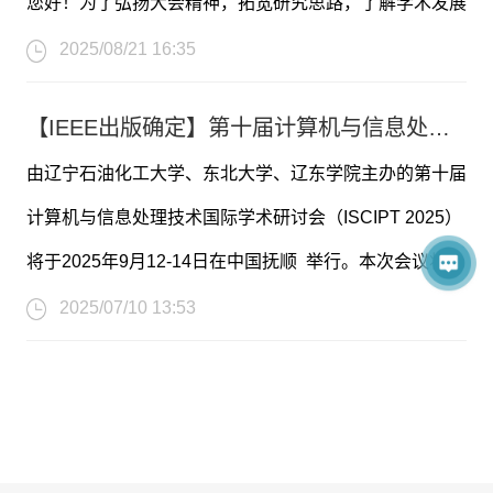
您好！为了弘扬大会精神，拓宽研究思路，了解学术发展
签到时间：2025年9月13日（周六）上午8:30-9:00
趋势，促进学术成果交流，第十届计算机与信息处理技术
2025/08/21 16:35
签到地点：中国-抚顺-辽宁石油化工大学 -智能智造中心4
国际学术研讨会（ISCIPT 2025）将评选出优秀论文、优
楼会议室门口签到处
【IEEE出版确定】第十届计算机与信息处理技术国际学术研讨会（ISCIPT 2025）
秀青年学者报告、优秀海报的奖项，具体要求及评审规则
注：周六会前签到即可，其他时间不设置签到！！
由辽宁石油化工大学、东北大学、辽东学院主办的第十届
如下：
计算机与信息处理技术国际学术研讨会（ISCIPT 2025）
会议时间：2025年9月13日（周六）9:00-18:00
将于2025年9月12-14日在中国抚顺 举行。本次会议将围
评选优秀论文：
会议地点：中国-抚顺-辽宁石油化工大学 -智能智造中心4
绕“计算机与信息处理技术”的最新研究领域，为来自国内
2025/07/10 13:53
A. 2025年9月3日前完成录用及缴费注册；
楼会议室
外高等院校、科学研究所、企事业单位的专家、教授、学
重要信息
B. 已注册论文的作者，
需线下参会并做口头报告。
*注：多数现场参会者已加入 现场参会通知群，如未加
者、工程师等提供一个分享专业经验，扩大专业网络，面
大会官网：
www.iscipt.org
入，请微信联系会议秘书翟老师：17512806705
对面交流新思想以及展示研究成果的国际平台。
早鸟价截稿日期：2025年7月29日23:59
评选优秀青年学者报告
：
录用通知时间：投稿后1周左右
A. 2025年9月7日前完成录用及缴费注册；