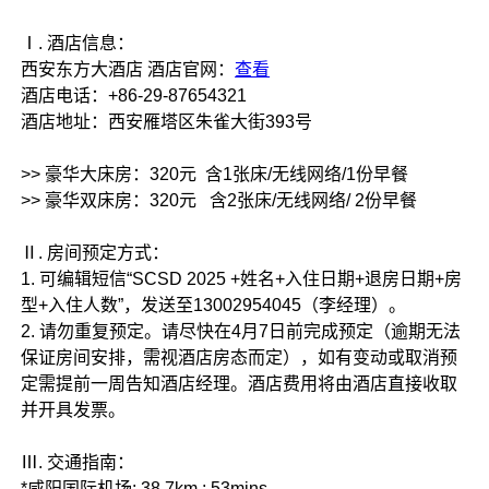
Ⅰ. 酒店信息：
西安东方大酒店 酒店官网：
查看
酒店电话：+86-29-87654321
酒店地址：西安雁塔区朱雀大街393号
>> 豪华大床房：320元 含1张床/无线网络/1份早餐
>> 豪华双床房：320元 含2张床/无线网络/ 2份早餐
Ⅱ. 房间预定方式：
1. 可编辑短信“SCSD 2025 +姓名+入住日期+退房日期+房
型+入住人数”，发送至13002954045（李经理）。
2. 请勿重复预定。请尽快在4月7日前完成预定（逾期无法
保证房间安排，需视酒店房态而定），如有变动或取消预
定需提前一周告知酒店经理。酒店费用将由酒店直接收取
并开具发票。
Ⅲ. 交通指南：
*咸阳国际机场: 38.7km ; 53mins