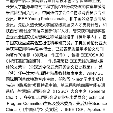
－能源－信息”多网融合与自洽技术创新引智基地主任，
长安大学能源与电气工程学院IVR低碳交通实验室与微纳
米试验空间负责人，中国通信学会CIC物联网委员会专业
委员、IEEE Young Professionals、和中国公路学会高级
会员。先后入选长安大学国家级高层次人才支持计划，和
陕西省“秦创原”高层次创新领军人才，曾荣获中国留学基
金委员会国家优秀留学生称号且报道于《神州学人》。曾
于国家级重点实验室担任科学研究员。于英属哥伦比亚大
学获得应用科学/哲学博士，已发表高质量学术论文与刊
物著作70余篇（39篇为一作工作），包括IEEE/OSA JO
CN等国际顶级期刊，一作成果荣获IEEE无线光通信-最
佳论文荣誉（全球迄今仅五篇同类论文获此殊荣）。兼
（曾）任牛津大学出版社精品教材编审专家，Wiley SCI
国际期刊首席特邀客座主编，任欧盟In-Tech学术出版社
“先进电路系统”项目特邀主编，第三届和第四届智能交通
系统与智慧城市国际会议（ITSSC）大会主席（General
Chair），多家IEEE国际会议专业技术委员会(Technical
Program Committee)主席及技术委员，先后担任Science
China（《中国科学》英文版）、IEEE TSP、Applied E