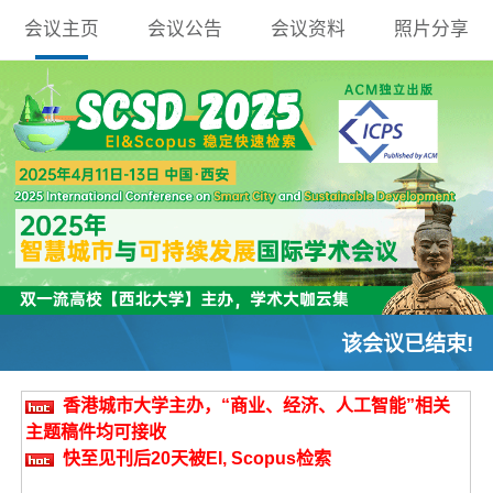
会议主页
会议公告
会议资料
照片分享
该会议已结束!
香港城市大学主办，“商业、经济、人工智能”相关
主题稿件均可接收
快至见刊后20天被EI, Scopus检索