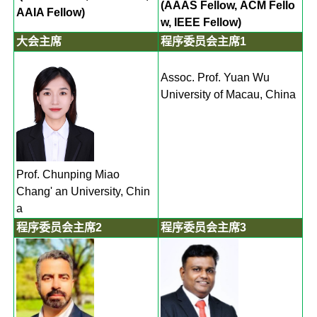
(AAAS Fellow, ACM Fello
AAIA Fellow)
w, IEEE Fellow)
大会主席
程序委员会主席1
Assoc. Prof. Yuan Wu
University of Macau, China
Prof. Chunping Miao
Chang' an University, Chin
a
程序委员会主席2
程序委员会主席3