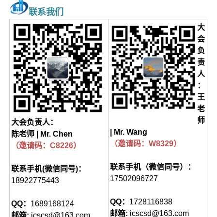
联系我们
大
会
负
责
人
：
王
老
师
大会负责人：
| Mr. Wang
陈老师 | Mr. Chen
（邀请码：W8329）
（邀请码：C8226）
联系手机（微信同号）：
联系手机(微信同号)：
17502096727
18922775443
QQ：
1728116838
QQ：
1689168124
邮箱:
icscsd@163.com
邮箱:
icscsd@163.com