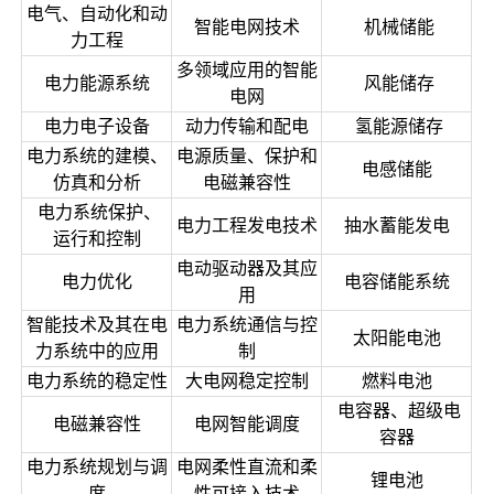
电气、自动化和动
智能电网技术
机械储能
力工程
多领域应用的智能
电力能源系统
风能储存
电网
电力电子设备
动力传输和配电
氢能源储存
电力系统的建模、
电源质量、保护和
电感储能
仿真和分析
电磁兼容性
电力系统保护、
电力工程发电技术
抽水蓄能发电
运行和控制
电动驱动器及其应
电力优化
电容储能系统
用
智能技术及其在电
电力系统通信与控
太阳能电池
力系统中的应用
制
电力系统的稳定性
大电网稳定控制
燃料电池
电容器、超级电
电磁兼容性
电网智能调度
容器
电力系统规划与调
电网柔性直流和柔
锂电池
度
性可接入技术