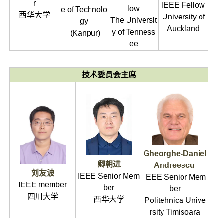
r
IEEE Fellow
low
e of Technolo
西华大学
University of
The Universit
gy
Auckland
y of Tenness
(Kanpur)
ee
技术委员会主席
Gheorghe-Daniel
卿朝进
Andreescu
刘友波
IEEE Senior Mem
IEEE Senior Mem
IEEE member
ber
ber
四川大学
西华大学
Politehnica Unive
rsity Timisoara