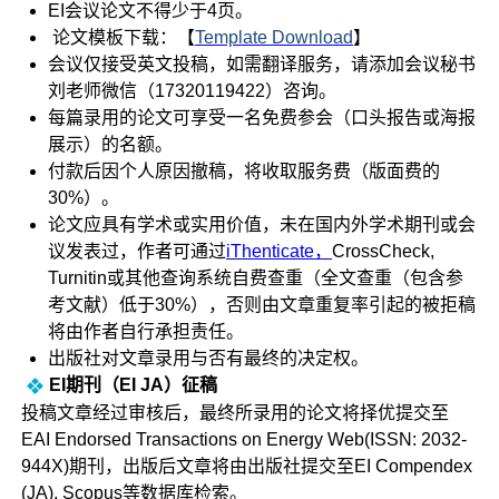
EI会议论文不得少于4页。
论文模板下载：【
Template Download
】
会议仅接受英文投稿，如需翻译服务，请添加会议秘书
刘老师微信（17320119422）咨询。
每篇录用的论文可享受一名免费参会（口头报告或海报
展示）的名额。
付款后因个人原因撤稿，将收取服务费（版面费的
30%）。
论文应具有学术或实用价值，未在国内外学术期刊或会
议发表过，作者可通过
iThenticate，
CrossCheck,
Turnitin或其他查询系统自费查重（全文查重（包含参
考文献）低于30%），否则由文章重复率引起的被拒稿
将由作者自行承担责任。
出版社对文章录用与否有最终的决定权。
EI期刊（EI JA）征稿
投稿文章经过审核后，最终所录用的论文将择优提交至
EAI Endorsed Transactions on Energy Web(ISSN: 2032-
944X)期刊，出版后文章将由出版社提交至EI Compendex
(JA), Scopus等数据库检索。