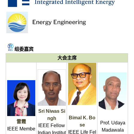
组委嘉宾
大会主席
Sri Niwas Si
Bimal K. Bo
ngh
雷霞
Prof. Udaya
se
IEEE Fellow
IEEE Membe
Madawala
IEEE Life Fel
Indian Institut