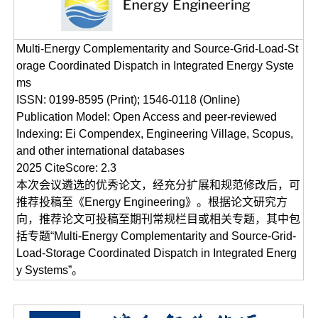
Multi-Energy Complementarity and Source-Grid-Load-St
orage Coordinated Dispatch in Integrated Energy Syste
ms
ISSN: 0199-8595 (Print); 1546-0118 (Online)
Publication Model: Open Access and peer-reviewed
Indexing: Ei Compendex, Engineering Village, Scopus,
and other international databases
2025 CiteScore: 2.3
本次会议遴选的优秀论文，经充分扩展和规范修改后，可
推荐投稿至《Energy Engineering》。根据论文研究方
向，推荐论文可投稿至期刊常规栏目或相关专题，其中包
括专题“Multi-Energy Complementarity and Source-Grid-
Load-Storage Coordinated Dispatch in Integrated Energ
y Systems”。