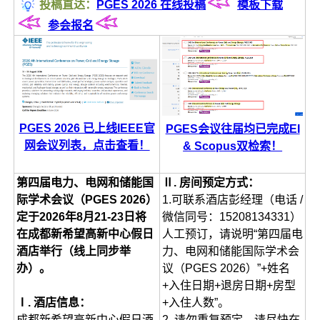
投稿直达：
PGES 2026 在线投稿
模板下载
参会报名
PGES 2026 已上线IEEE官
PGES会议往届均已完成EI
网会议列表，点击查看！
& Scopus双检索！
第四届电力、电网和储能国
Ⅱ. 房间预定方式：
际学术会议（PGES 2026）
1.可联系酒店彭经理（电话 /
定于2026年8月21-23日将
微信同号：15208134331）
在成都新希望高新中心假日
人工预订，请说明“第四届电
酒店举行（线上同步举
力、电网和储能国际学术会
办）。
议（PGES 2026）”+姓名
+入住日期+退房日期+房型
Ⅰ. 酒店信息：
+入住人数”。
成都新希望高新中心假日酒
2. 请勿重复预定。请尽快在