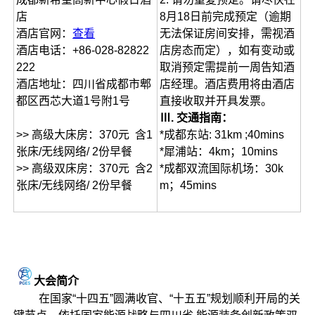
店
8月18日前完成预定（逾期
酒店官网：
查看
无法保证房间安排，需视酒
酒店电话：+86-028-82822
店房态而定），如有变动或
222
取消预定需提前一周告知酒
酒店地址：四川省成都市郫
店经理。酒店费用将由酒店
都区西芯大道1号附1号
直接收取并开具发票。
Ⅲ. 交通指南：
>> 高级大床房：370元 含1
*成都东站: 31km ;40mins
张床/无线网络/ 2份早餐
*犀浦站：4km；10mins
>> 高级双床房：370元 含2
*成都双流国际机场：30k
张床/无线网络/ 2份早餐
m；45mins
大会简介
在国家“十四五”圆满收官、“十五五”规划顺利开局的关