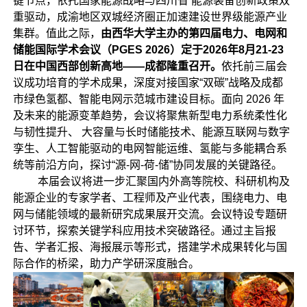
键节点，依托国家能源战略与四川省 能源装备创新政策双
重驱动，成渝地区双城经济圈正加速建设世界级能源产业
集群。值此之际，
由西华大学主办的第四届电力、电网和
储能国际学术会议（PGES 2026）定于2026年8月21-23
日在中国西部创新高地——成都隆重召开。
依托前三届会
议成功培育的学术成果，深度对接国家“双碳”战略及成都
市绿色氢都、智能电网示范城市建设目标。面向 2026 年
及未来的能源变革趋势，会议将聚焦新型电力系统柔性化
与韧性提升、 大容量与长时储能技术、能源互联网与数字
孪生、人工智能驱动的电网智能运维、氢能与多能耦合系
统等前沿方向，探讨“源-网-荷-储”协同发展的关键路径。
本届会议将进一步汇聚国内外高等院校、科研机构及
能源企业的专家学者、工程师及产业代表，围绕电力、电
网与储能领域的最新研究成果展开交流。会议特设专题研
讨环节，探索关键学科应用技术突破路径。通过主旨报
告、学者汇报、海报展示等形式，搭建学术成果转化与国
际合作的桥梁，助力产学研深度融合。