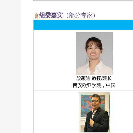
组委嘉宾
（部分专家）
殷颖迪 教授/院长
西安欧亚学院，中国