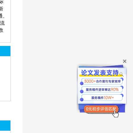
际
新
通、
交流
数