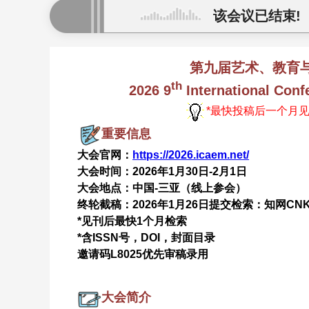
该会议已结束!
第九届艺术、教育与管
th
2026 9
International Conf
*最快投稿后一个月
重要
信息
大会官网：
https://2026.icaem.net/
大会时间：2026年1月30日-2月1日
大会地点：中国-三亚（线上参会）
终轮截稿：2026年1月26日
提交检索：知网CN
*见刊后最快1个月检索
*含ISSN号，DOI，封面目录
邀请码L8025优先审稿录用
大会简介