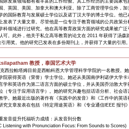
国际发展领域都有着丰富的工作经验。其工作经历的主要国家包
国、英国、美国、加拿大和澳大利亚。除了工商管理学位外，加
学的国际教育与发展硕士学位以及诺丁汉大学的博士学位。他已
上发表了大量文章。尽管他是一位专注于教育领域的公共政策分
学科领域进行过研究。他在高等教育政策方面的研究成果被广泛
可。此外，他关于私立高等教育的论文在 2011 年获得了汤森
的最佳引用奖。他的研究已发表在多份期刊上，并获得了大量的引用
oksilapatham 教授，泰国艺术大学
诺克西拉帕塔姆目前是西帕科恩大学管理科学学院的一名教授。
学院获得英语（荣誉）学士学位。她还从美国南伊利诺伊大学卡
言学和英语作为第二语言方面的硕士学位，并从美国乔治敦大学
位（专注于应用语言学）。她的研究兴趣包括话语分析、社会语
教学。她最近出版的著作有《实践中的发音》和《工作中的英语
研究文章发表在包括《特定用途英语》和《专业通信IEEE 报刊
重发音提升托福听力成绩：从发音到分数
Listening with Pronunciation Focus: From Sounds to Scores)