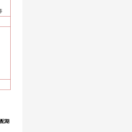
等
匹配期