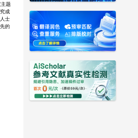
议主题
究成
人士
先的