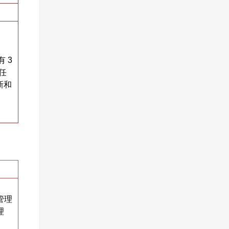
 3
任
新和
管理
理