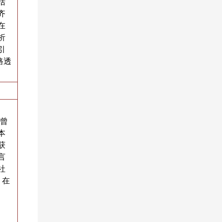
括
齐
在
析
引
路透
。
她曾
本
获
言
社
》在