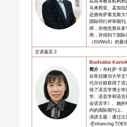
在高等教育机构和
马来西亚、孟加拉
还拥有萨塞克斯大
国际同行评审期刊
师，但他也曾在多
用，并得到了国际认
（ISI/WoS）
主讲嘉宾 2
Budsaba Kan
简介：
布杜萨·卡
在朱拉隆功大学文
代尔分校获得了语
得了语言学博士学
学、语音学和语言
会语言学》。她的
内的国际期刊上。
演讲主题：通过注
(Enhancing TOEIC 