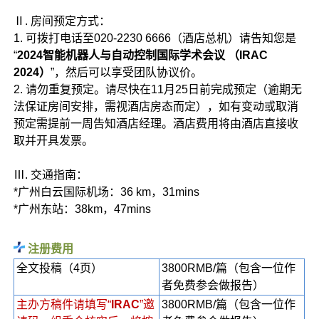
Ⅱ. 房间预定方式：
1. 可拨打电话至020-2230 6666（酒店总机）请告知您是
“
2024智能机器人与自动控制国际学术会议 （IRAC
2024）
”，然后可以享受团队协议价。
2. 请勿重复预定。请尽快在11月25日前完成预定（逾期无
法保证房间安排，需视酒店房态而定），如有变动或取消
预定需提前一周告知酒店经理。酒店费用将由酒店直接收
取并开具发票。
Ⅲ. 交通指南：
*广州白云国际机场：36 km，31mins
*广州东站：38km，47mins
注册费用
全文投稿（4页）
3800RMB/篇（包含一位作
者免费参会做报告）
主办方稿件请填写“
IRAC
”邀
3800RMB/篇（包含一位作