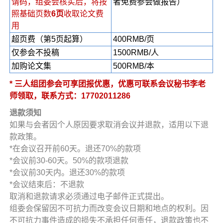
请码，组委会核实后，将按
者免费参会做报告）
照基础页数
6页
收取论文费
用
超页费（第5页起算）
400RMB/页
仅参会不投稿
1500RMB/人
加购论文集
500RMB/本
* 三人组团参会可享团报优惠，优惠可联系会议秘书李老
师领取，联系方式：17702011286
退款须知
如果与会者因个人原因要求取消会议并退款，适用以下退
款政策。
*在会议召开前60天。退还70%的款项
*会议前30-60天。50%的款项退款
*会议前30天内。退还30%的款项
*会议结束后：不退款
取消和退款请求必须通过电子邮件正式提出。
组委会保留因不可抗力而改变会议日期和地点的权利。因
不可抗力事件造成的损失不承担任何责任，退款政策也不