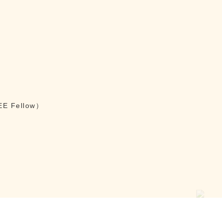
 Fellow）
）