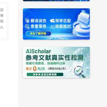
会议
议将
应用
术人