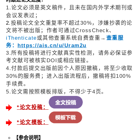
1.论文必须
是英文稿件，且未在国内外学术期刊或
会议发表过；
2
.投稿论文全文重复率不超过30%，涉嫌抄袭的论
文将不被出版；作者可通过CrossCheck、
iThenticate
或其他查重系统自费查重→
查重服
务：
https://ais.cn/u/Uram2u
3.所有投稿将进行文献真实性检测，请务必保证参
考文献可被
核实DOI或相应链接。
4.付款后提交出版前因个人原因撤稿，将至少收取
3
0%的服务费；
进入出版流程后，撤稿将扣100%
手续费。
5.论文需按照模板排版，不得少于4页。
*论文投稿：
*论文模板：
【参会说明】