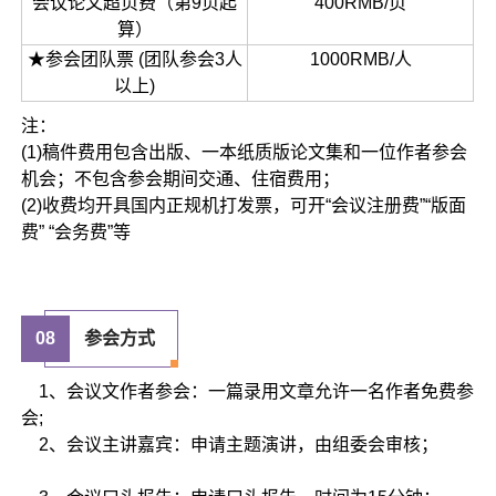
会议论文超页费（第9页起
400RMB/页
算）
★参会团队票 (团队参会3人
1000RMB/人
以上)
注：
(1)稿件费用包含出版、一本纸质版论文集和一位作者参会
机会；不包含参会期间交通、住宿费用；
(2)收费均开具国内正规机打发票，可开“会议注册费”“版面
费” “会务费”等
08
参会方式
1、会议文作者参会：一篇录用文章允许一名作者免费参
会;
2、会议主讲嘉宾：申请主题演讲，由组委会审核；