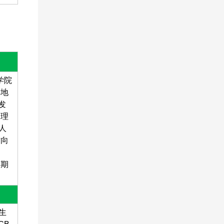
学院
解地
发
管理
人
方向
长期
生