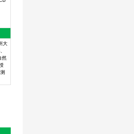
CB
州大
感、
自然
授
析测