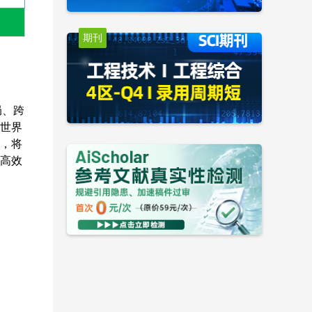
期刊
局、跨
世界
，将
高效