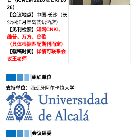
日（ICAEM 2026 & EKI 20
26）
【会议地点】
中国-长沙（长
沙湘江月亮岛荟语酒店）
【见刊检索】
知网CNKI、
维普、万方、谷歌
（具体根据匹配期刊而定）
【截稿时间】
详情可联系会
议王老师
组织单位
支持单位：
西班牙阿尔卡拉大学
会议组委