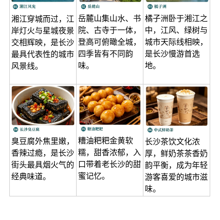
岳麓山集山水、书
橘子洲卧于湘江之
湘江穿城而过，江
院、古寺于一体，
中，江风、绿树与
岸灯火与星城夜景
登高可俯瞰全城，
城市天际线相映，
交相辉映，是长沙
四季皆有不同韵
是长沙慢游首选
最具代表性的城市
味。
地。
风景线。
糟油粑粑金黄软
臭豆腐外焦里嫩，
长沙茶饮文化浓
糯，甜香浓郁，入
香辣过瘾，是长沙
厚，鲜奶茶茶香奶
口带着老长沙的甜
街头最具烟火气的
韵平衡，成为年轻
蜜记忆。
经典味道。
游客喜爱的城市滋
味。