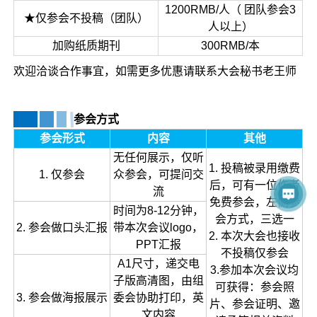
1200RMB/人（ 团队参会3
★仅参会不投稿（团队）
人以上）
加购纸质期刊
300RMB/本
欢迎洽谈合作事宜，如需更多优惠请联系大会秘书老王师
参会方式
参会形式
内容
其他
无任何展示，仅听
1. 投稿被录用缴费
1. 仅参会
众参会，可提问交
后，可有一位
作者
流
免费参会
，左侧参
时间为8-12分钟，
会方式，三选一
2. 参会做口头汇报
带本次会议logo，
2. 本次大会也接收
PPT汇报
不投稿仅参会
A1尺寸，递交电
3.参加本次会议均
子版高清图，由组
可获得：参会照
3. 参会做海报展示
委会协助打印，英
片、参会证明、邀
文内容