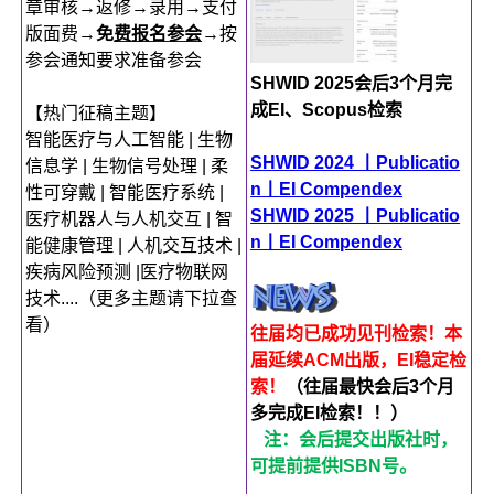
章审核→返修→录用→支付
版面费→
免
费报名参会
→按
参会通知要求准备参会
SHWID 2025会后3个月完
成EI、Scopus检索
【热门征稿主题】
智能医疗与人工智能 | 生物
SHWID 2024 丨
Publicatio
信息学 | 生物信号处理 | 柔
n
丨
EI Compendex
性可穿戴 | 智能医疗系统 |
SHWID 2025 丨Publicatio
医疗机器人与人机交互 | 智
n丨EI Compendex
能健康管理 | 人机交互技术 |
疾病风险预测 |医疗物联网
技术....（更多主题请下拉查
看）
往届均已成功见刊检索！本
届延续ACM出版，EI稳定检
索！
（往届最快会后3个月
多完成EI检索！！）
注：会后提交出版社时，
可提前提供ISBN号。