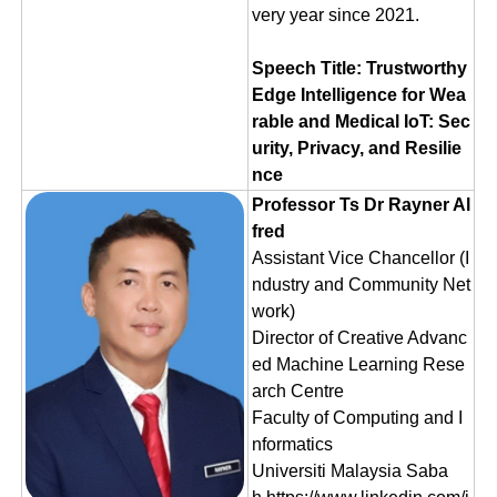
very year since 2021.
Speech Title: Trustworthy
Edge Intelligence for Wea
rable and Medical IoT: Sec
urity, Privacy, and Resilie
nce
Professor Ts Dr Rayner Al
fred
Assistant Vice Chancellor (I
ndustry and Community Net
work)
Director of Creative Advanc
ed Machine Learning Rese
arch Centre
Faculty of Computing and I
nformatics
Universiti Malaysia Saba