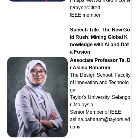
h https://www.linkedin.com/i
n/rayneralfred
IEEE member
Speech Title: The New Go
ld Rush: Mining Global K
nowledge with AI and Dat
a Fusion
Associate Professor Ts. D
r Aslina Baharum
The Design School, Faculty
of Innovation and Technolo
gy
Taylor's University, Selango
r, Malaysia
Senior Member of IEEE
aslina.baharum@taylors.ed
u.my