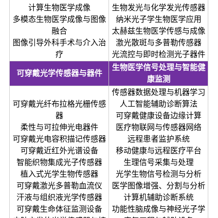
计算生物医学成像
生物发光与化学发光传感器
多模态生物医学成像与图像
纳米光子学生物医学应用
融合
太赫兹生物医学传感与成像
图像引导外科手术与介入治
激光散斑与多普勒传感器
疗
光流控与即时检测光子器件
生物医学信号处理与智能健
可穿戴光学传感器与器件
康监测
传感器数据处理与机器学习
可穿戴光纤布拉格光栅传感
人工智能辅助诊断算法
器
可穿戴健康设备边缘计算
柔性与可拉伸光电器件
医疗物联网与传感器网络
可穿戴光电容积描记传感器
远程患者监护系统
可穿戴近红外光谱设备
移动健康与远程医疗平台
智能织物集成光子传感器
生理信号采集与处理
植入式光学生物传感器
光学生物信号检测与分析
可穿戴激光多普勒血流仪
医学图像增强、分割与分析
汗液与组织液光学传感器
计算机辅助诊断系统
可穿戴生命体征监测设备
功能性脑成像与神经光子学