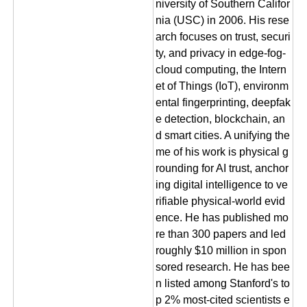
niversity of Southern Califor
nia (USC) in 2006. His rese
arch focuses on trust, securi
ty, and privacy in edge-fog-
cloud computing, the Intern
et of Things (IoT), environm
ental fingerprinting, deepfak
e detection, blockchain, an
d smart cities. A unifying the
me of his work is physical g
rounding for AI trust, anchor
ing digital intelligence to ve
rifiable physical-world evid
ence. He has published mo
re than 300 papers and led
roughly $10 million in spon
sored research. He has bee
n listed among Stanford's to
p 2% most-cited scientists e