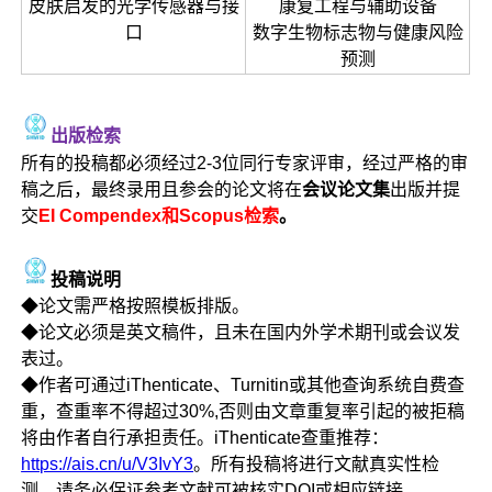
皮肤启发的光学传感器与接
康复工程与辅助设备
口
数字生物标志物与健康风险
预测
出版检索
所有的投稿都必须经过2-3位同行专家评审，经过严格的审
稿之后，最终录用且参会的论文将在
会议论文集
出版并提
交
EI Compendex和Scopus检索
。
投稿说明
◆论文需严格按照模板排版。
◆论文必须是英文稿件，且未在国内外学术期刊或会议发
表过。
◆作者可通过iThenticate、Turnitin或其他查询系统自费查
重，查重率不得超过30%,否则由文章重复率引起的被拒稿
将由作者自行承担责任。iThenticate查重推荐：
https://ais.cn/u/V3IvY3
。所有投稿将进行文献真实性检
测，请务必保证参考文献可被核实DOI或相应链接。