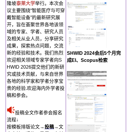
隆坡
泰莱大学
举行。本次会
议主要围绕“智能医疗与可穿
戴智能设备”的最新研究展
开，旨在荟聚世界各地该领
域的专家、学者、研究人员
及相关从业人员，分享研究
成果，探索热点问题，交流
新的经验和技术。我们热烈
SHWID 2024会后5个月完
欢迎相关领域专家学者向S
成EI、Scopus检索
HWID 2026提交他们的新研
究或技术贡献，与来自世界
各地的科学家和学者分享宝
贵的经验.欢迎海内外学者投
稿和参会。
投稿全文作者参会报名
流程↓
按模板排版论文→
投稿
→文