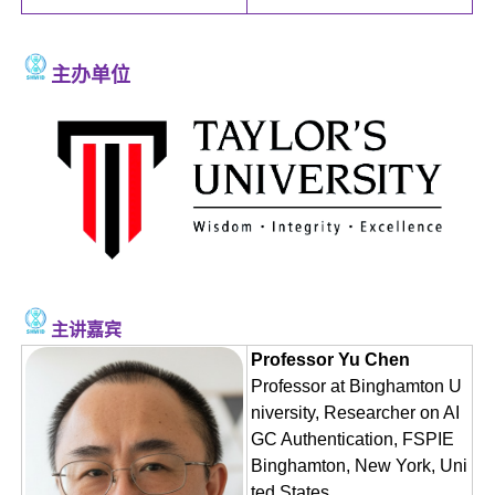
主办单位
主讲嘉宾
Professor Yu Chen
Professor at Binghamton U
niversity, Researcher on AI
GC Authentication, FSPIE
Binghamton, New York, Uni
ted States