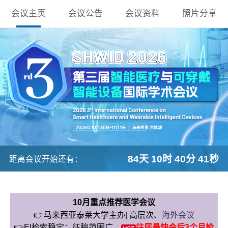
会议主页
会议公告
会议资料
照片分享
84天 10时 40分 40秒
距离会议开始还有：
10月重点推荐医学会议
👉马来西亚泰莱大学主办| 高层次、
海外会议
👉EI检索稳定：征稿范围广、
往届最快会后3个月检