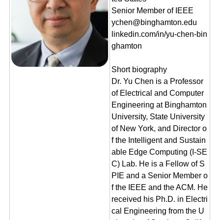
Senior Member of IEEE
ychen@binghamton.edu
linkedin.com/in/yu-chen-bin
ghamton
Short biography
Dr. Yu Chen is a Professor
of Electrical and Computer
Engineering at Binghamton
University, State University
of New York, and Director o
f the Intelligent and Sustain
able Edge Computing (I-SE
C) Lab. He is a Fellow of S
PIE and a Senior Member o
f the IEEE and the ACM. He
received his Ph.D. in Electri
cal Engineering from the U